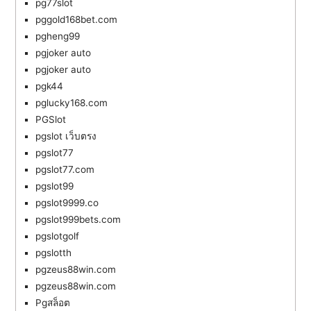
pg77slot
pggold168bet.com
pgheng99
pgjoker auto
pgjoker auto
pgk44
pglucky168.com
PGSlot
pgslot เว็บตรง
pgslot77
pgslot77.com
pgslot99
pgslot9999.co
pgslot999bets.com
pgslotgolf
pgslotth
pgzeus88win.com
pgzeus88win.com
Pgสล็อต