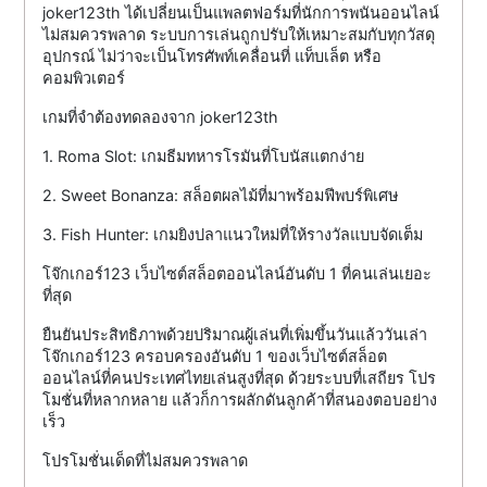
joker123th ได้เปลี่ยนเป็นแพลตฟอร์มที่นักการพนันออนไลน์
ไม่สมควรพลาด ระบบการเล่นถูกปรับให้เหมาะสมกับทุกวัสดุ
อุปกรณ์ ไม่ว่าจะเป็นโทรศัพท์เคลื่อนที่ แท็บเล็ต หรือ
คอมพิวเตอร์
เกมที่จำต้องทดลองจาก joker123th
1. Roma Slot: เกมธีมทหารโรมันที่โบนัสแตกง่าย
2. Sweet Bonanza: สล็อตผลไม้ที่มาพร้อมฟีพบร์พิเศษ
3. Fish Hunter: เกมยิงปลาแนวใหม่ที่ให้รางวัลแบบจัดเต็ม
โจ๊กเกอร์123 เว็บไซต์สล็อตออนไลน์อันดับ 1 ที่คนเล่นเยอะ
ที่สุด
ยืนยันประสิทธิภาพด้วยปริมาณผู้เล่นที่เพิ่มขึ้นวันแล้ววันเล่า
โจ๊กเกอร์123 ครอบครองอันดับ 1 ของเว็บไซต์สล็อต
ออนไลน์ที่คนประเทศไทยเล่นสูงที่สุด ด้วยระบบที่เสถียร โปร
โมชั่นที่หลากหลาย แล้วก็การผลักดันลูกค้าที่สนองตอบอย่าง
เร็ว
โปรโมชั่นเด็ดที่ไม่สมควรพลาด