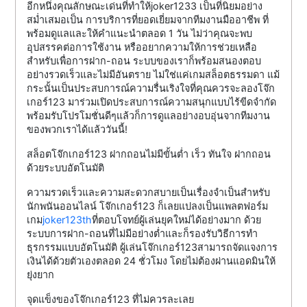
อีกหนึ่งคุณลักษณะเด่นที่ทำให้joker1233 เป็นที่นิยมอย่าง
สม่ำเสมอเป็น การบริการที่ยอดเยี่ยมจากทีมงานมืออาชีพ ที่
พร้อมดูแลและให้คำแนะนำตลอด 1 วัน ไม่ว่าคุณจะพบ
อุปสรรคต่อการใช้งาน หรืออยากความให้การช่วยเหลือ
สำหรับเพื่อการฝาก-ถอน ระบบของเราก็พร้อมสนองตอบ
อย่างรวดเร็วและไม่มีอันตราย ไม่ใช่แค่เกมสล็อตธรรมดา แม้
กระนั้นเป็นประสบการณ์ความรื่นเริงใจที่คุณควรจะลองโจ๊ก
เกอร์123 มาร่วมเปิดประสบการณ์ความสนุกแบบไร้ขีดจำกัด
พร้อมรับโปรโมชั่นดีๆแล้วก็การดูแลอย่างอบอุ่นจากทีมงาน
ของพวกเราได้แล้ววันนี้!
สล็อตโจ๊กเกอร์123 ฝากถอนไม่มีขั้นต่ำ เร็ว ทันใจ ฝากถอน
ด้วยระบบอัตโนมัติ
ความรวดเร็วและความสะดวกสบายเป็นเรื่องจำเป็นสำหรับ
นักพนันออนไลน์ โจ๊กเกอร์123 ก็เลยแปลงเป็นแพลตฟอร์ม
เกม
joker123th
ที่ตอบโจทย์ผู้เล่นยุคใหม่ได้อย่างมาก ด้วย
ระบบการฝาก-ถอนที่ไม่มีอย่างต่ำและก็รองรับวิธีการทำ
ธุรกรรมแบบอัตโนมัติ ผู้เล่นโจ๊กเกอร์123สามารถจัดแจงการ
เงินได้ด้วยตัวเองตลอด 24 ชั่วโมง โดยไม่ต้องผ่านแอดมินให้
ยุ่งยาก
จุดแข็งของโจ๊กเกอร์123 ที่ไม่ควรละเลย