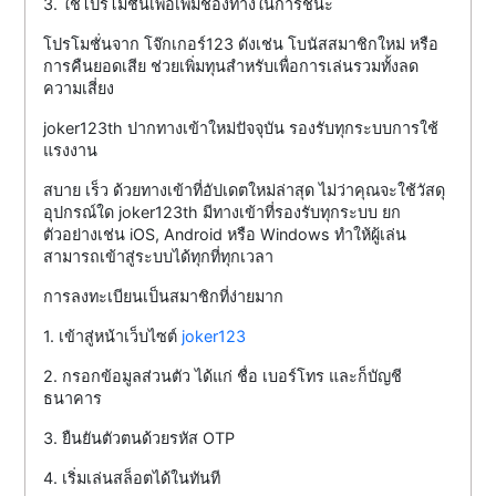
3. ใช้โปรโมชั่นเพื่อเพิ่มช่องทางในการชนะ
โปรโมชั่นจาก โจ๊กเกอร์123 ดังเช่น โบนัสสมาชิกใหม่ หรือ
การคืนยอดเสีย ช่วยเพิ่มทุนสำหรับเพื่อการเล่นรวมทั้งลด
ความเสี่ยง
joker123th ปากทางเข้าใหม่ปัจจุบัน รองรับทุกระบบการใช้
แรงงาน
สบาย เร็ว ด้วยทางเข้าที่อัปเดตใหม่ล่าสุด ไม่ว่าคุณจะใช้วัสดุ
อุปกรณ์ใด joker123th มีทางเข้าที่รองรับทุกระบบ ยก
ตัวอย่างเช่น iOS, Android หรือ Windows ทำให้ผู้เล่น
สามารถเข้าสู่ระบบได้ทุกที่ทุกเวลา
การลงทะเบียนเป็นสมาชิกที่ง่ายมาก
1. เข้าสู่หน้าเว็บไซต์
joker123
2. กรอกข้อมูลส่วนตัว ได้แก่ ชื่อ เบอร์โทร และก็บัญชี
ธนาคาร
3. ยืนยันตัวตนด้วยรหัส OTP
4. เริ่มเล่นสล็อตได้ในทันที