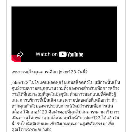
เพราะเหตุไรคุณควรเลือก joker123 วันนี้?
joker123 ไม่ใช่แค่แพลตฟอร์มเกมสล็อตทั่วไป แม้กระนั้นเป็น
ศูนย์รวมความสนุกสนานรวมทั้งช่องทางสำหรับเพื่อการสร้าง
รายได้ที่เหมาะสมที่สุดในปัจจุบัน ด้วยการออกแบบที่คิดถึงผู้
เล่น การบริการที่เป็นเลิศ และความปลอดภัยที่เหนือกว่า ถ้า
หากคุณกำลังมองหาประสบการณ์ใหม่สำหรับเพื่อการเล่น
สล็อต โจ๊กเกอร์123 คือคำตอบที่คุณไม่สมควรพลาด เริ่มการ
เดินทางสู่โลกของเกมสล็อตออนไลน์กับ joker123 ได้แล้ววัน
นี้! รับโบนัสพิเศษและเข้าถึงเกมคุณภาพสูงที่คัดสรรมาเพื่อ
คุณโดยเฉพาะอย่างยิ่ง