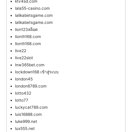
ktv4sd.com
lala55-casino.com
lalikabetsgame.com
lalikabetsgame.com
lion123สล็อต
lionth168.com
lionth168.com
live22
live22slot
lnw365bet.com
lockdown168 เข้าสู่ระบบ
london45
london6789.com
lotto432
lotto77
luckycat789.com
luis16888.com
luke999.net
lux555.net