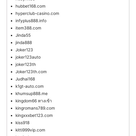
hubbet168.com
hyperclub-casino.com
infyplus888.info
item388.com
Jinda55
jinda888
Joker123
joker123auto
joker123th
Joker123th.com
Judhai168
k1gt-auto.com
khumsup888.me
kingdom66 ทางเข้า
kingromans789.com
kingxxxbet123.com
kiss918
kitti999vip.com