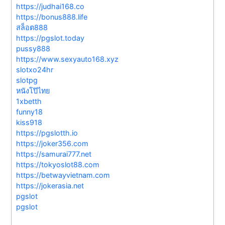
https://judhai168.co
https://bonus888.life
สล็อต888
https://pgslot.today
pussy888
https://www.sexyauto168.xyz
slotxo24hr
slotpg
หนังโป๊ไทย
1xbetth
funny18
kiss918
https://pgslotth.io
https://joker356.com
https://samurai777.net
https://tokyoslot88.com
https://betwayvietnam.com
https://jokerasia.net
pgslot
pgslot