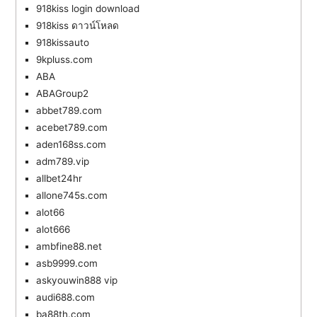
918kiss login download
918kiss ดาวน์โหลด
918kissauto
9kpluss.com
ABA
ABAGroup2
abbet789.com
acebet789.com
aden168ss.com
adm789.vip
allbet24hr
allone745s.com
alot66
alot666
ambfine88.net
asb9999.com
askyouwin888 vip
audi688.com
ba88th.com