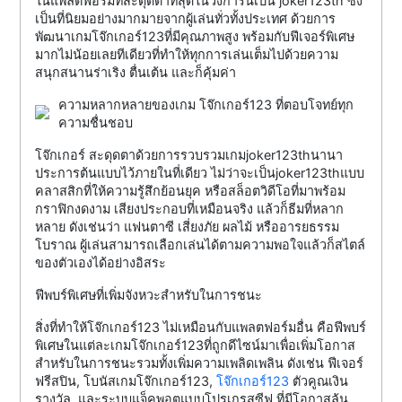
ในแพลตฟอร์มที่สะดุดตาที่สุดในวงการนี้เป็น joker123th ซึ่ง
เป็นที่นิยมอย่างมากมายจากผู้เล่นทั่วทั้งประเทศ ด้วยการ
พัฒนาเกมโจ๊กเกอร์123ที่มีคุณภาพสูง พร้อมกับฟีเจอร์พิเศษ
มากไม่น้อยเลยทีเดียวที่ทำให้ทุกการเล่นเต็มไปด้วยความ
สนุกสนานร่าเริง ตื่นเต้น และก็คุ้มค่า
ความหลากหลายของเกม โจ๊กเกอร์123 ที่ตอบโจทย์ทุก
ความชื่นชอบ
โจ๊กเกอร์ สะดุดตาด้วยการรวบรวมเกมjoker123thนานา
ประการต้นแบบไว้ภายในที่เดียว ไม่ว่าจะเป็นjoker123thแบบ
คลาสสิกที่ให้ความรู้สึกย้อนยุค หรือสล็อตวิดีโอที่มาพร้อม
กราฟิกงดงาม เสียงประกอบที่เหมือนจริง แล้วก็ธีมที่หลาก
หลาย ดังเช่นว่า แฟนตาซี เสี่ยงภัย ผลไม้ หรืออารยธรรม
โบราณ ผู้เล่นสามารถเลือกเล่นได้ตามความพอใจแล้วก็สไตล์
ของตัวเองได้อย่างอิสระ
ฟีพบร์พิเศษที่เพิ่มจังหวะสำหรับในการชนะ
สิ่งที่ทำให้โจ๊กเกอร์123 ไม่เหมือนกับแพลตฟอร์มอื่น คือฟีพบร์
พิเศษในแต่ละเกมโจ๊กเกอร์123ที่ถูกดีไซน์มาเพื่อเพิ่มโอกาส
สำหรับในการชนะรวมทั้งเพิ่มความเพลิดเพลิน ดังเช่น ฟีเจอร์
ฟรีสปิน, โบนัสเกมโจ๊กเกอร์123,
โจ๊กเกอร์123
ตัวคูณเงิน
รางวัล, และระบบแจ็คพอตแบบโปรเกรสซีฟ ที่มีโอกาสลุ้น