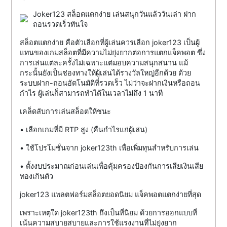
Joker123 สล็อตแตกง่าย เล่นสนุกวันแล้ววันเล่า ฝาก
ถอนรวดเร็วทันใจ
สล็อตแตกง่าย คือตัวเลือกที่ผู้เล่นควรเลือก joker123 เป็นผู้
แทนของเกมสล็อตที่มีความไม่ยุ่งยากต่อการแตกแจ็คพอต ซึ่ง
การเล่นแต่ละครั้งไม่เฉพาะแต่มอบความสนุกสนาน แม้
กระนั้นยังเป็นช่องทางให้ผู้เล่นได้รางวัลใหญ่อีกด้วย ด้วย
ระบบฝาก-ถอนอัตโนมัติที่รวดเร็ว ไม่ว่าจะฝากเงินหรือถอน
กำไร ผู้เล่นก็สามารถทำได้ในเวลาไม่ถึง 1 นาที
เคล็ดลับการเล่นสล็อตให้ชนะ
• เลือกเกมที่มี RTP สูง (คืนกำไรแก่ผู้เล่น)
• ใช้โปรโมชั่นจาก joker123th เพื่อเพิ่มทุนสำหรับการเล่น
• ตั้งงบประมาณก่อนเล่นเพื่อคุ้มครองป้องกันการเสียเงินเสีย
ทองเกินตัว
joker123 แพลตฟอร์มสล็อตยอดนิยม แจ็คพอตแตกง่ายที่สุด
เพราะเหตุใด joker123th ถึงเป็นที่นิยม ด้วยการออกแบบที่
เน้นความสบายสบายและการใช้แรงงานที่ไม่ยุ่งยาก