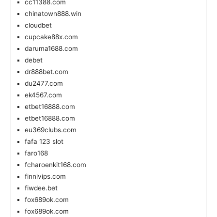
cc11388.com
chinatown888.win
cloudbet
cupcake88x.com
daruma1688.com
debet
dr888bet.com
du2477.com
ek4567.com
etbet16888.com
etbet16888.com
eu369clubs.com
fafa 123 slot
faro168
fcharoenkit168.com
finnivips.com
fiwdee.bet
fox689ok.com
fox689ok.com