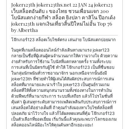
Joker123th joker123ths.net 22 JAN 24 joker123
เว็บสล็อตอันดับ 1 ของไทย ชวนเพื่อนแจก 200
โบนัสแตกง่ายกีฬา สล็อต ยิงปลา คาสิโน ป๊อกเด้ง
joker123th แจกเงินเที่ยวสิ้นปีใหม่ไม่อั้น Top 76
by Albertha
โจ๊กเกอร์123 สล็อตเว็บไซต์ตรง เล่นง่าย โบนัสแตกบ่อยมาก
ในยุคที่เกมสล็อตออนไลน์กำลังเดินทางมาแรง joker123
กลายเป็นชื่อที่ผู้เล่นผู้คนจำนวนมากให้ความวางใจ ด้วยความ
ง่ายสำหรับการใช้งาน โบนัสที่แตกหลายครั้ง รวมทั้งระบบ
การเล่นที่เป็นมิตรกับผู้ใช้ ทำให้ โจ๊กเกอร์123 เป็นที่ชื่นชอบ
ในกลุ่มนักพนันทั่วราชอาณาจักร นอกเหนือจากนั้นยังมี
joker123th ที่ช่วยทำให้ผู้เล่นได้สัมผัสประสบการณ์การเล่น
สล็อตที่มากมายและน่าเร้าใจ joker123 เป็นศูนย์รวมเกม
สล็อตที่ให้ทั้งความสนุกสนานรวมทั้งช่องทางในการทำเงิน
ด้วยฟีพบร์ที่นานาประการ ระบบที่เสถียร แล้วก็โปรโมชั่นที่
คุ้มค่า ผู้เล่นทุกระดับสามารถเพลิดเพลินกับประสบการณ์การ
เล่นสล็อตได้อย่างเต็มที่ ถ้าคุณกำลังมองหาเว็บไซต์สล็อตที่
ปลอดภัย น่าไว้วางใจ แล้วก็ได้ผลทดแทนที่คุ้ม โจ๊กเกอร์123
เป็นตัวเลือกที่ยอดเยี่ยม เริ่มวันนี้แล้วคุณจะพบว่าโลกของเกม
สล็อตออนไลน์มีอะไรให้คุณค้นหาอีกเยอะแยะ!