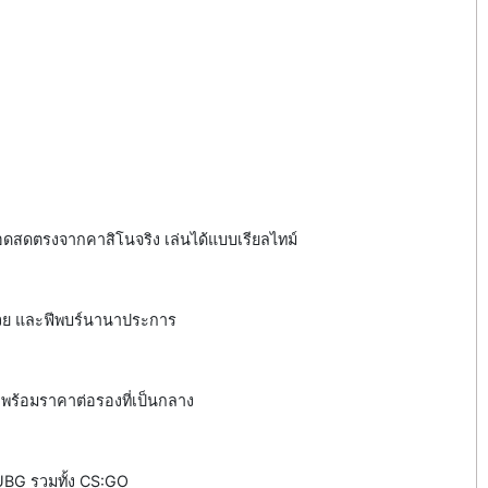
ยทอดสดตรงจากคาสิโนจริง เล่นได้แบบเรียลไทม์
สวย และฟีพบร์นานาประการ
พร้อมราคาต่อรองที่เป็นกลาง
PUBG รวมทั้ง CS:GO