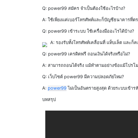
Q: power99 สมัคร จำเป็นต้องใช้อะไรบ้าง?
A: ใช้เพียงแค่เบอร์โทรศัพท์และก็บัญชีธนาคารที่ตรง
Q: power99 เข้าระบบ ใช้เครื่องมืออะไรได้บ้าง?
A: รองรับทั้งโทรศัพท์เคลื่อนที่ แท็บเล็ต และก็
Q: power99 เครดิตฟรี ถอนเงินได้จริงหรือไม่?
A: สามารถถอนได้จริง แม้ทำตามอย่างข้อแม้โปรโม
Q: เว็บไซต์ power99 มีความปลอดภัยไหม?
A:
power99
ไม่เป็นอันตรายสูงสุด ด้วยระบบเข้ารห
บทสรุป