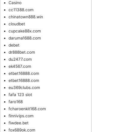
Casino
cc11388.com
chinatown888.win
cloudbet
cupcake88x.com
daruma1688.com
debet
dr888bet.com
du2477.com
ek4567.com
etbet16888.com
etbet16888.com
eu369clubs.com
fafa 123 slot
faro168
fcharoenkit168.com
finnivips.com
fiwdee.bet
fox689ok.com