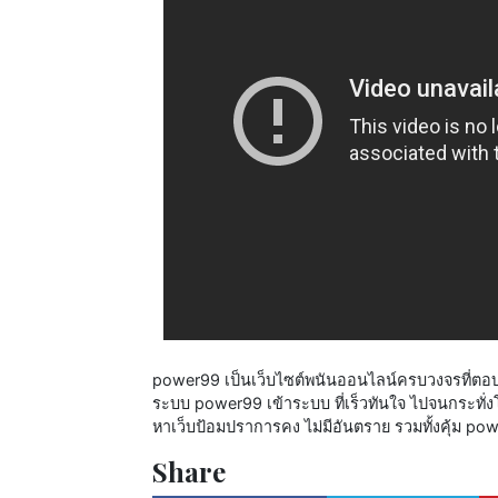
power99 เป็นเว็บไซต์พนันออนไลน์ครบวงจรที่ตอบป
ระบบ power99 เข้าระบบ ที่เร็วทันใจ ไปจนกระทั่งโ
หาเว็บป้อมปราการคง ไม่มีอันตราย รวมทั้งคุ้ม p
Share