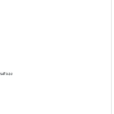
ุนตัวเอง