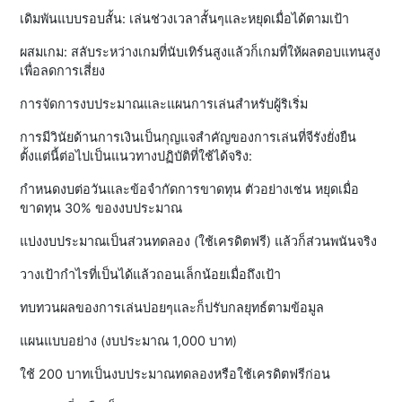
เดิมพันแบบรอบสั้น: เล่นช่วงเวลาสั้นๆและหยุดเมื่อได้ตามเป้า
ผสมเกม: สลับระหว่างเกมที่นับเทิร์นสูงแล้วก็เกมที่ให้ผลตอบแทนสูง
เพื่อลดการเสี่ยง
การจัดการงบประมาณและแผนการเล่นสำหรับผู้ริเริ่ม
การมีวินัยด้านการเงินเป็นกุญแจสำคัญของการเล่นที่จีรังยั่งยืน
ตั้งแต่นี้ต่อไปเป็นแนวทางปฏิบัติที่ใช้ได้จริง:
กำหนดงบต่อวันและข้อจำกัดการขาดทุน ตัวอย่างเช่น หยุดเมื่อ
ขาดทุน 30% ของงบประมาณ
แบ่งงบประมาณเป็นส่วนทดลอง (ใช้เครดิตฟรี) แล้วก็ส่วนพนันจริง
วางเป้ากำไรที่เป็นได้แล้วถอนเล็กน้อยเมื่อถึงเป้า
ทบทวนผลของการเล่นบ่อยๆและก็ปรับกลยุทธ์ตามข้อมูล
แผนแบบอย่าง (งบประมาณ 1,000 บาท)
ใช้ 200 บาทเป็นงบประมาณทดลองหรือใช้เครดิตฟรีก่อน