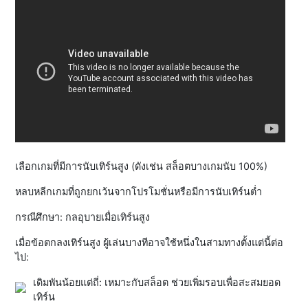
เลือกเกมที่มีการนับเทิร์นสูง (ดังเช่น สล็อตบางเกมนับ 100%)
หลบหลีกเกมที่ถูกยกเว้นจากโปรโมชั่นหรือมีการนับเทิร์นต่ำ
กรณีศึกษา: กลอุบายเมื่อเทิร์นสูง
เมื่อข้อตกลงเทิร์นสูง ผู้เล่นบางทีอาจใช้หนึ่งในสามทางตั้งแต่นี้ต่อ
ไป:
เดิมพันน้อยแต่ถี่: เหมาะกับสล็อต ช่วยเพิ่มรอบเพื่อสะสมยอด
เทิร์น