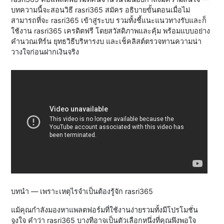
บทความนี้จะสอนวิธี rasri365 สมัคร อธิบายขั้นตอนเมื่อไม่
สามารถที่จะ rasri365 เข้าสู่ระบบ รวมทั้งชี้แนะแนวทางรับและก็
ใช้งาน rasri365 เครดิตฟรี โดยสวัสดิภาพและคุ้ม พร้อมแบบอย่าง
คำนวณเทิร์น ยุทธวิธีบริหารงบ และเช็คลิสต์ตรวจทานความน่า
วางใจก่อนฝากเงินจริง
บทนำ — เพราะเหตุไรจำเป็นต้องรู้จัก rasri365
แม้คุณกำลังมองหาแพลตฟอร์มที่ใช้งานง่ายรวมทั้งมีโปรโมชั่น
จูงใจ คำว่า rasri365 บางทีอาจเป็นตัวเลือกหนึ่งที่คุณพึงพอใจ