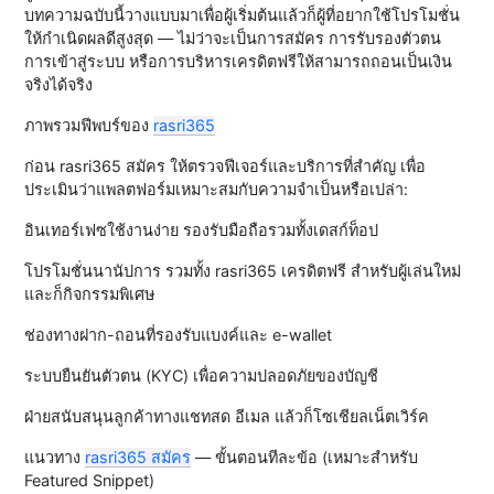
บทความฉบับนี้วางแบบมาเพื่อผู้เริ่มต้นแล้วก็ผู้ที่อยากใช้โปรโมชั่น
ให้กำเนิดผลดีสูงสุด — ไม่ว่าจะเป็นการสมัคร การรับรองตัวตน
การเข้าสู่ระบบ หรือการบริหารเครดิตฟรีให้สามารถถอนเป็นเงิน
จริงได้จริง
ภาพรวมฟีพบร์ของ
rasri365
ก่อน rasri365 สมัคร ให้ตรวจฟีเจอร์และบริการที่สำคัญ เพื่อ
ประเมินว่าแพลตฟอร์มเหมาะสมกับความจำเป็นหรือเปล่า:
อินเทอร์เฟซใช้งานง่าย รองรับมือถือรวมทั้งเดสก์ท็อป
โปรโมชั่นนานัปการ รวมทั้ง rasri365 เครดิตฟรี สำหรับผู้เล่นใหม่
และก็กิจกรรมพิเศษ
ช่องทางฝาก-ถอนที่รองรับแบงค์และ e-wallet
ระบบยืนยันตัวตน (KYC) เพื่อความปลอดภัยของบัญชี
ฝ่ายสนับสนุนลูกค้าทางแชทสด อีเมล แล้วก็โซเชียลเน็ตเวิร์ค
แนวทาง
rasri365 สมัคร
— ขั้นตอนทีละข้อ (เหมาะสำหรับ
Featured Snippet)