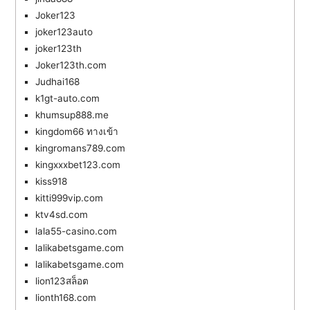
Joker123
joker123auto
joker123th
Joker123th.com
Judhai168
k1gt-auto.com
khumsup888.me
kingdom66 ทางเข้า
kingromans789.com
kingxxxbet123.com
kiss918
kitti999vip.com
ktv4sd.com
lala55-casino.com
lalikabetsgame.com
lalikabetsgame.com
lion123สล็อต
lionth168.com