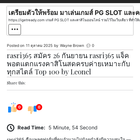
Skip
to
เตรียมตัวให้พร้อม มาเล่นเกมส์ PG SLOT แล
content
https://igetready.com เกมส์ PG SLOT และคาสิโนออนไลน์ รวมไว้ในเว็บเดียว ที่ทำให้เ
Posted on
11 ตุลาคม 2025
by
Wayne Brown
0
rasri365 สมัคร 26 กันยายน rasri365 แจ็ค
พอตแตกแรงคาสิโนสดครบค่ายเหมาะกับ
ทุกสไตล์ Top 100 by Leonel
Share this:
0
0
Read Time:
5 Minute, 54 Second
rasri365 คือแพลตฟอร์มที่คนจำนวนไม่น้อยกำลังมีความสนใจ —