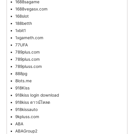
1688sagame
1688vegasx.com
168slot
188betth
1xbit1
1xgameth.com
77UFA
789plus.com
789plus.com
789pluss.com
888pg
8lots.me
918Kiss
918kiss login download
918kiss ดาวน์โหลด
918kissauto
9kpluss.com
ABA
ABAGroup2