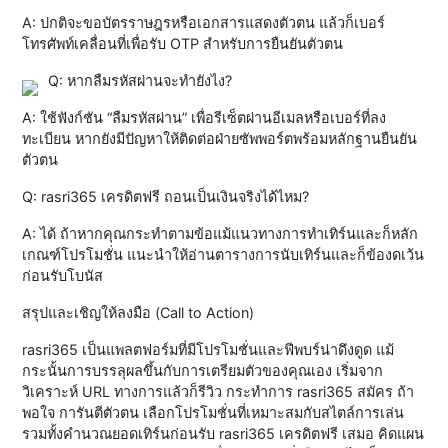
A: ปกติจะขอบัตรราษฎรหรือเอกสารแสดงตัวตน แล้วก็เบอร์
โทรศัพท์เคลื่อนที่เพื่อรับ OTP สำหรับการยืนยันตัวตน
Q: หากลืมรหัสผ่านจะทำยังไง?
A: ใช้ฟังก์ชัน “ลืมรหัสผ่าน” เพื่อรีเซ็ตผ่านอีเมลหรือเบอร์ที่ลง
ทะเบียน หากยังมีปัญหาให้ติดต่อฝ่ายซัพพอร์ตพร้อมหลักฐานยืนยัน
ตัวตน
Q: rasri365 เครดิตฟรี ถอนเป็นเงินจริงได้ไหม?
A: ได้ ถ้าหากคุณกระทำตามข้อแม้แนวทางการทำเทิร์นและก็หลัก
เกณฑ์โปรโมชั่น แนะนำให้อ่านตารางการนับเทิร์นและก็ข้องดเว้น
ก่อนรับโบนัส
สรุปและเชิญให้ลงมือ (Call to Action)
rasri365 เป็นแพลตฟอร์มที่มีโปรโมชั่นและฟีพบร์น่าดึงดูด แม้
กระนั้นการบรรลุผลขึ้นกับการเตรียมตัวของคุณเอง เริ่มจาก
วิเคราะห์ URL ทางการแล้วก็รีวิว กระทำการ rasri365 สมัคร ถ้า
พอใจ การันตีตัวตน เลือกโปรโมชั่นที่เหมาะสมกับสไตล์การเล่น
รวมทั้งคำนวณยอดเทิร์นก่อนรับ rasri365 เครดิตฟรี เสมอ คิดแผน