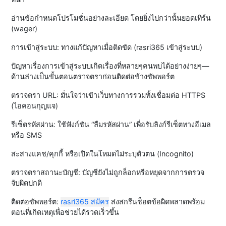
อ่านข้อกำหนดโปรโมชั่นอย่างละเอียด โดยยิ่งไปกว่านั้นยอดเทิร์น
(wager)
การเข้าสู่ระบบ: ทางแก้ปัญหาเมื่อติดขัด (rasri365 เข้าสู่ระบบ)
ปัญหาเรื่องการเข้าสู่ระบบเกิดเรื่องที่หลายๆคนพบได้อย่างง่ายๆ—
ด้านล่างเป็นขั้นตอนตรวจตราก่อนติดต่อข้างซัพพอร์ต
ตรวจตรา URL: มั่นใจว่าเข้าเว็บทางการรวมทั้งเชื่อมต่อ HTTPS
(ไอคอนกุญแจ)
รีเซ็ตรหัสผ่าน: ใช้ฟังก์ชัน “ลืมรหัสผ่าน” เพื่อรับลิงก์รีเซ็ตทางอีเมล
หรือ SMS
สะสางแคช/คุกกี้ หรือเปิดในโหมดไม่ระบุตัวตน (Incognito)
ตรวจตราสถานะบัญชี: บัญชียังไม่ถูกล็อกหรือหยุดจากการตรวจ
จับผิดปกติ
ติดต่อซัพพอร์ต:
rasri365 สมัคร
ส่งสกรีนช็อตข้อผิดพลาดพร้อม
ตอนที่เกิดเหตุเพื่อช่วยได้รวดเร็วขึ้น