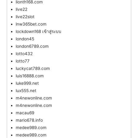
lionth168.com
live22
live22slot
lnw365bet.com
lockdown168 เข้าสู่ระบบ
london45
london6789.com
lotto432
lotto77
luckycat789.com
luis16888.com
luke999.net
lux555.net
m4newonline.com
m4newonline.com
macau69
mario678.info
medee989.com
medee989.com