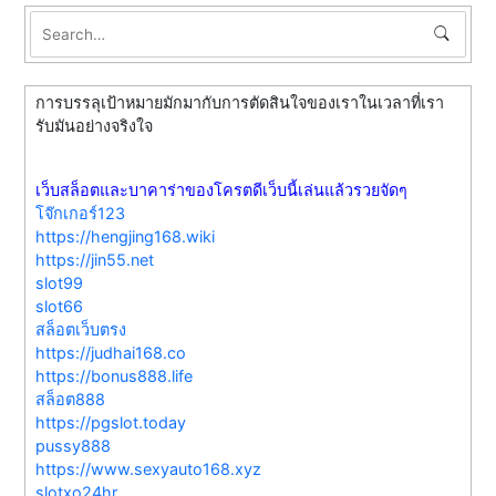
ว
เ
รื่
อ
การบรรลุเป้าหมายมักมากับการตัดสินใจของเราในเวลาที่เรา
รับมันอย่างจริงใจ
ง
เว็บสล็อตและบาคาร่าของโครตดีเว็บนี้เล่นแล้วรวยจัดๆ
โจ๊กเกอร์123
https://hengjing168.wiki
https://jin55.net
slot99
slot66
สล็อตเว็บตรง
https://judhai168.co
https://bonus888.life
สล็อต888
https://pgslot.today
pussy888
https://www.sexyauto168.xyz
slotxo24hr