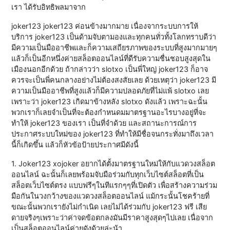
เรา ได้รับอิทธิพลมาจาก
joker123 joker123 ค่อนข้างมากมาย เนื่องจากระบบการให้
บริการ joker123 เป็นด้ามจับตามองและทุกคนทั่วทั้งโลกทราบดีว่า
มีความเป็นมืออาชีพและก็ความเสถียรภาพของระบบที่สูงมากมายๆ
แล้วก็เป็นอีกหนึ่งค่ายสล็อตออนไลน์ที่ดีรับความชื่นชอบสูงสุดใน
เมืองนอกอีกด้วย ถ้ากล่าวว่า slotxo เป็นพี่ใหญ่ joker123 ก็อาจ
ควรจะเป็นพี่คนกลางอย่างไม่ต้องสงสัยเลย ด้วยเหตุว่า joker123 มี
ความเป็นมืออาชีพที่สูงแล้วก็มีความปลอดภัยที่ไม่แพ้ slotxo เลย
เพราะว่า joker123 เกิดมาข้างหลัง slotxo ดังแล้ว เพราะฉะนั้น
พวกเราก็เลยจำเป็นที่จะต้องกำหนดมมาตรฐานอะไรบางอยู่ที่จะ
ทำให้ joker123 ของเรา เป็นที่จำด้วย และสถานะการณ์การ
ประกาศระบบใหม่ของ joker123 ที่ทำให้มีชื่อจนกระทั่งมาถึงเวลา
นี้ก็เกิดขึ้น แล้วก็หัวข้อป้ายประกาศมีดังนี้
1. Joker123 xojoker อยากได้ตั้งมาตรฐานใหม่ให้กับแวดวงสล็อต
ออนไลน์ ฉะนั้นก็เลยพร้อมจับมือร่วมกับทุกเว็บไซต์สล็อตที่เป็น
สล็อตเว็บไซต์ตรง แบบฟรีๆในทีแรกๆๆที่เปิดตัว เพื่อสร้างความร่วม
มือกันในวงกว้างของแวดวงสล็อตออนไลน์ แม้กระนั้นโชคร้ายที่
ขณะนั้นพวกเรายังไม่กำเนิด เลยไม่ได้ร่วมกับ joker123 ฟรี เสีย
ดายจริงๆเพราะว่าค่าจดข้อตกลงมันมีราคาสูงสุดๆไปเลย เนื่อจาก
เป็นสล็อตออนไลน์ค่ายดังด้วยล่ะน้า