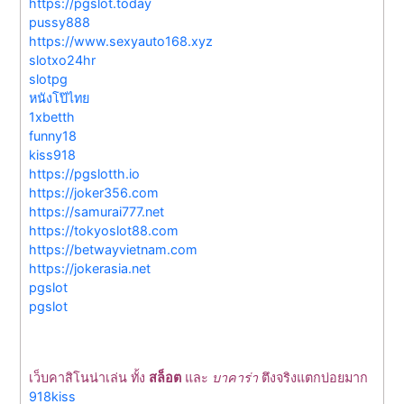
https://pgslot.today
pussy888
https://www.sexyauto168.xyz
slotxo24hr
slotpg
หนังโป๊ไทย
1xbetth
funny18
kiss918
https://pgslotth.io
https://joker356.com
https://samurai777.net
https://tokyoslot88.com
https://betwayvietnam.com
https://jokerasia.net
pgslot
pgslot
เว็บคาสิโนน่าเล่น ทั้ง
สล็อต
และ
บาคาร่า
ตึงจริงแตกบ่อยมาก
918kiss