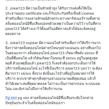
2. Joker123 มีความเป็นหัวหน้าสูง ได้รับการแต่งตั้งให้เป็น
ประธานมอบ certificate และก็รับประกันหรือเซ็นต์ License
สำหรับเพื่อการลงลายลักษณ์อักษรระหว่างพาร์ทเนอร์รวมทั้งค่าย
สล็อตออนไลน์มีชื่อเสียงบ่อยๆด้วยเหตุว่าเป็นความไว้วางในที่ทาง
joker123 ได้สร้างเอาไว้ตั้งแต่ในอดีตกาลแล้วก็มันจะยังคงอยู่
ตลอดกาล
3. Joker123 xojoker มีความแน่ใจสำหรับเพื่อการให้บริการมาก
ยิ่งกว่าค่ายสล็อตออนไลน์ค่ายๆไหนๆอย่างแน่นอน อย่างที่บอกไป
ในตอนแรกว่า สล็อตออนไลน์ joker123 เกิดมาที่หลัง slotxo ที่
เป็นพี่ชื่อคนโต แล้วก็ดันเกิดมาในขณะที่ slotxo อยู่ในจุดสูงสุด
พอดี ด้วยเหตุนั้นแล้ว joker123 ก็เลยจำต้องยกประเด็นการให้
บริการสล็อตออนไลน์ อะไรที่เป็นบริการ joker123 บอกว่า จะต้อง
ดีมากกว่า slotxo ทั้งปวง ดังนั้นอะไรบ้างที่อยู่ในหมวดการให้
บริการ พวกเขาทำทุกๆสิ่งทุกๆอย่างออกมาพอดีสุดเสมอ แล้วก็
ทำได้เหมาะสมที่สุดมาตลอด ไม่ว่าจะเป็นการฝากถอน ระบบแอด
ไม่น และยังรวมไปถึงการให้บริการเกม
Pg slot
pg slot ค่ายสล็อตออนไลน์มีชื่อเสียงระดับโลกค่าย
ปัจจุบันประจำเว็บสล็อตออนไลน์ของเรา