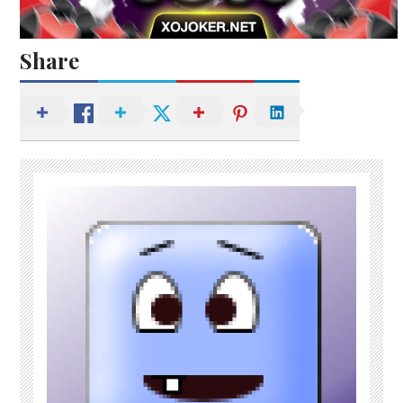
Share