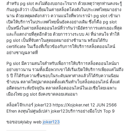
สำหรับ pg slot คงไม่ต้องบอกอะไรมาก ด้วยเหตุว่าทุกท่านคงจะรู้
กันอยู่แล้วว่า เป็นเยี่ยมในค่ายสล็อตโด่งดังในประเทศไทยมาอย่าง
นาน ด้วยเหตุผลดังกล่าว ความแน่ใจที่พวกเรานำ pg slot เข้ามา
เปิดให้บริการในประเทศไทยนั้นยังคงอย่างเดิม ซึ่งก็คือ pg slot
เป็นหนึ่งในค่ายสล็อตออนไลน์ที่ว่ากันว่ามีอัตราการแตกเยอะที่สุด
และก็แตกง่ายที่สุดอีกด้วย ด้วยการวางระบบ AI ที่น่าสนใจ ทำให้
pg slot เป็นที่จับตาในสุดยอดมาอย่างช้านาน พร้อมได้รับ
certificate ในเรื่องที่เกี่ยวข้องกับการให้บริการสล็อตออนไลน์
อย่างชาญฉลาดที่
Pg slot มีความสนใจสำหรับเพื่อการให้บริการสล็อตออนไลน์มา
อย่างยาวนาน รวมทั้งเมื่อพวกเขาได้เริ่มเปิดให้บริการเพียงแค่ไม่ถึง
5 ปี ก็ได้รับความชื่นชอบในระดับมหาศาลแล้วก็ได้รับความนิยม
ข้างบน ตลาดใหญ่มาตลอดตั้งแต่เริ่มทำเว็บสล็อตออนไลน์ ตั้งแต่
อดีตจนกระทั่งปัจจุบัน ตลาดสล็อตออนไลน์ในเอเชียโดยเฉพาะ
เมืองไทย pg slot ยังคงขาดลอยเสมอมา
สล็อตโจ๊กเกอร์ joker123 https://Xojoker.net 12 JUN 2566
Efren ลงทุนไม่ศูนย์เปล่า joker123บริการอย่างมือโปร Top 9
ขอขอบคุณby web
joker123