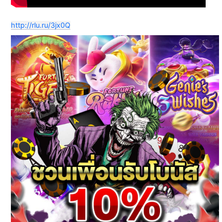
http://rlu.ru/3jx0Q