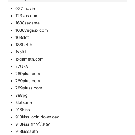
037movie
123xos.com
1688sagame
1688vegasx.com
168slot
188betth
1xbit1
1xgameth.com
77UFA
789plus.com
789plus.com
789pluss.com
888pg
8lots.me
918Kiss
918kiss login download
918kiss ดาวน์โหลด
918kissauto