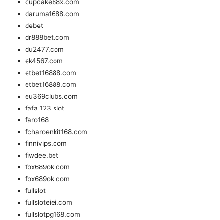
cupcake88x.com
daruma1688.com
debet
dr888bet.com
du2477.com
ek4567.com
etbet16888.com
etbet16888.com
eu369clubs.com
fafa 123 slot
faro168
fcharoenkit168.com
finnivips.com
fiwdee.bet
fox689ok.com
fox689ok.com
fullslot
fullsloteiei.com
fullslotpg168.com