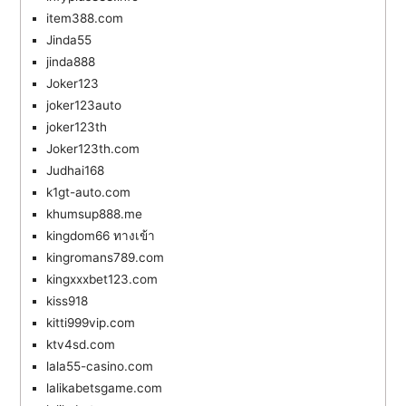
item388.com
Jinda55
jinda888
Joker123
joker123auto
joker123th
Joker123th.com
Judhai168
k1gt-auto.com
khumsup888.me
kingdom66 ทางเข้า
kingromans789.com
kingxxxbet123.com
kiss918
kitti999vip.com
ktv4sd.com
lala55-casino.com
lalikabetsgame.com