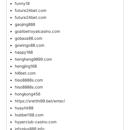
funny18
future24bet.com
future24bet.com
gaojing888
goatbetroyalcasino.com
gobaza88.com
gowingo88.com
happy168
hengheng9899.com
hengjing168
hi6bet.com
hiso8888s.com
hiso8888s.com
hongkong456
https://sretthi99.bet/enter/
huayhit88
hubbet168.com
hyperclub-casino.com
infyplus888.info