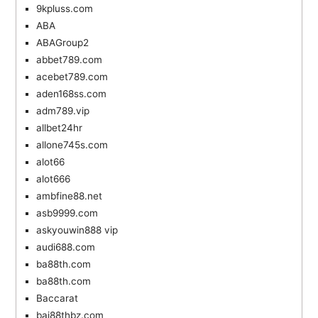
9kpluss.com
ABA
ABAGroup2
abbet789.com
acebet789.com
aden168ss.com
adm789.vip
allbet24hr
allone745s.com
alot66
alot666
ambfine88.net
asb9999.com
askyouwin888 vip
audi688.com
ba88th.com
ba88th.com
Baccarat
baj88thbz.com