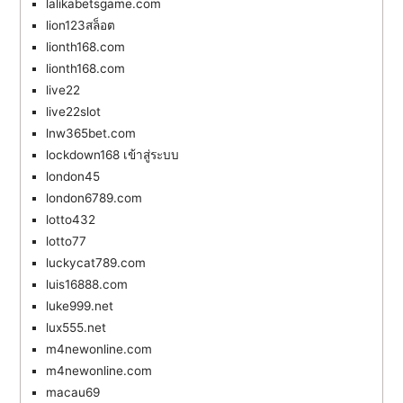
lalikabetsgame.com
lion123สล็อต
lionth168.com
lionth168.com
live22
live22slot
lnw365bet.com
lockdown168 เข้าสู่ระบบ
london45
london6789.com
lotto432
lotto77
luckycat789.com
luis16888.com
luke999.net
lux555.net
m4newonline.com
m4newonline.com
macau69