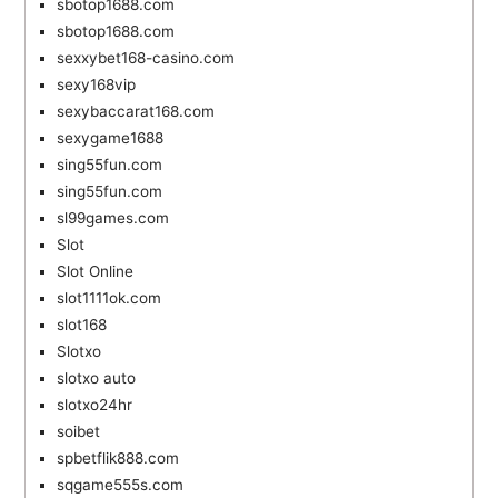
sbotop1688.com
sbotop1688.com
sexxybet168-casino.com
sexy168vip
sexybaccarat168.com
sexygame1688
sing55fun.com
sing55fun.com
sl99games.com
Slot
Slot Online
slot1111ok.com
slot168
Slotxo
slotxo auto
slotxo24hr
soibet
spbetflik888.com
sqgame555s.com