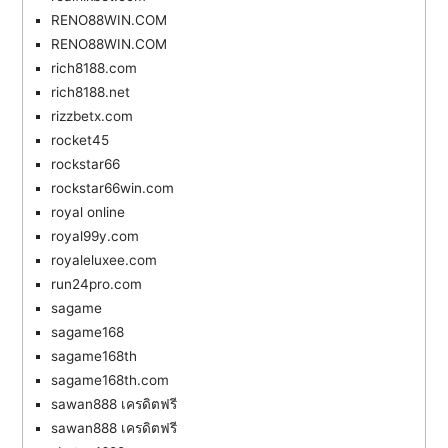
RENO88WIN.COM
RENO88WIN.COM
rich8188.com
rich8188.net
rizzbetx.com
rocket45
rockstar66
rockstar66win.com
royal online
royal99y.com
royaleluxee.com
run24pro.com
sagame
sagame168
sagame168th
sagame168th.com
sawan888 เครดิตฟรี
sawan888 เครดิตฟรี