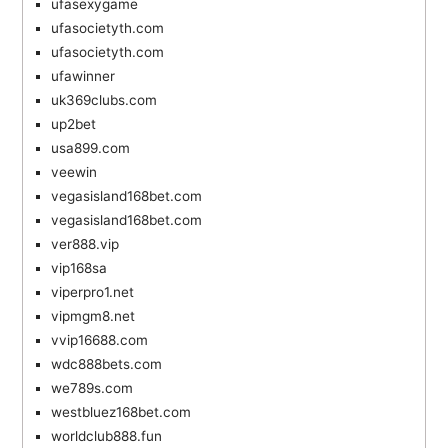
ufasexygame
ufasocietyth.com
ufasocietyth.com
ufawinner
uk369clubs.com
up2bet
usa899.com
veewin
vegasisland168bet.com
vegasisland168bet.com
ver888.vip
vip168sa
viperpro1.net
vipmgm8.net
vvip16688.com
wdc888bets.com
we789s.com
westbluez168bet.com
worldclub888.fun