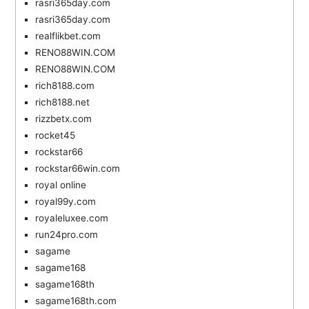
rasri365day.com
rasri365day.com
realflikbet.com
RENO88WIN.COM
RENO88WIN.COM
rich8188.com
rich8188.net
rizzbetx.com
rocket45
rockstar66
rockstar66win.com
royal online
royal99y.com
royaleluxee.com
run24pro.com
sagame
sagame168
sagame168th
sagame168th.com