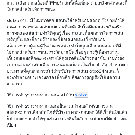
กกว่า เลือกเกมสล็อตที่มีฟีพบร์กลุ่มนี้เพื่อเพิ่มความเพลิดเพลินและก็
โอกาสสำหรับเพื่อการชนะ
slotxo24hr มีโหมดทดสอบเล่นฟรีสำหรับเกมสล็อต ซึ่งช่วยทำให้
คุณสามารถทดลองเล่นเกมก่อนที่จะตัดสินใจเดิมพันด้วยเงินจริง
การทดลองเล่นช่วยทำให้คุณรู้เรื่องเกมและก็แผนการในการเล่น
เจริญขึ้น และก็อ่านรีวิวและก็ข้อเสนอแนะเกี่ยวกับเกม
สล็อตxoจากผู้เล่นผู้อื่นสามารถช่วยทำให้คุณเลือกเกมสล็อตที่มี
โอกาสสำหรับการชนะรางวัลมากขึ้นเรื่อยๆ การรู้เนื้อหาสาระ
เกี่ยวกับเกมสล็อตxoจะช่วยให้คุณตัดสินใจก้าวหน้าขึ้น รวมทั้งตั้ง
งบประมาณสำหรับเพื่อการเล่นเกมสล็อตเป็นเรื่องสำคัญ กำหนดงบ
ประมาณที่คุณสามารถใช้สำหรับในการเล่นslotxo24hrและก็
กระทำตามอย่างเคร่งครัด เพื่อหลีกเลี่ยงการสูญเสียที่เกินความ
สามารถ
วิธีการทำธุรกรรมฝาก-ถอนออโต้กับ
slotxo
วิธีการทำธุรกรรมฝาก-ถอนเป็นส่วนสำคัญสำหรับการเล่น
สล็อตxo การเลือกเว็บไซต์ที่มีระบบฝาก-ถอนออโต้ที่เร็วทันใจแล้ว
ก็สบายจะช่วยทำให้คุณสามารถเพลินใจกับการเล่นเกมได้อย่างเต็ม
เปี่ยม