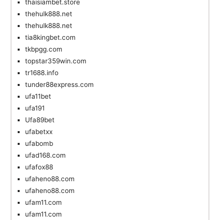
thaisiambet.store
thehulk888.net
thehulk888.net
tia8kingbet.com
tkbpgg.com
topstar359win.com
tr1688.info
tunder88express.com
ufa11bet
ufa191
Ufa89bet
ufabetxx
ufabomb
ufad168.com
ufafox88
ufaheno88.com
ufaheno88.com
ufam11.com
ufam11.com