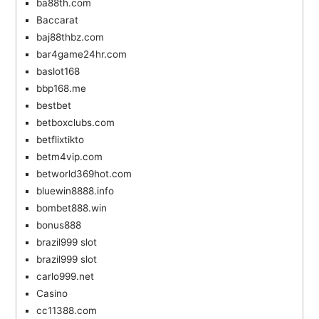
ba88th.com
Baccarat
baj88thbz.com
bar4game24hr.com
baslot168
bbp168.me
bestbet
betboxclubs.com
betflixtikto
betm4vip.com
betworld369hot.com
bluewin8888.info
bombet888.win
bonus888
brazil999 slot
brazil999 slot
carlo999.net
Casino
cc11388.com