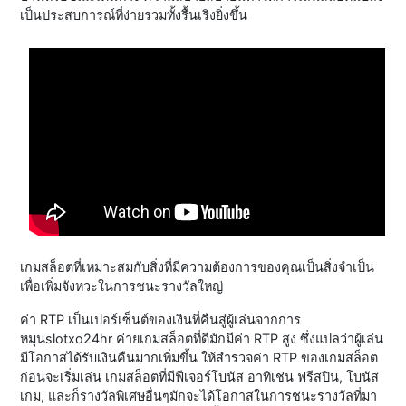
เป็นประสบการณ์ที่ง่ายรวมทั้งรื้นเริงยิ่งขึ้น
เกมสล็อตที่เหมาะสมกับสิ่งที่มีความต้องการของคุณเป็นสิ่งจำเป็น
เพื่อเพิ่มจังหวะในการชนะรางวัลใหญ่
ค่า RTP เป็นเปอร์เซ็นต์ของเงินที่คืนสู่ผู้เล่นจากการ
หมุนslotxo24hr ค่ายเกมสล็อตที่ดีมักมีค่า RTP สูง ซึ่งแปลว่าผู้เล่น
มีโอกาสได้รับเงินคืนมากเพิ่มขึ้น ให้สำรวจค่า RTP ของเกมสล็อต
ก่อนจะเริ่มเล่น เกมสล็อตที่มีฟีเจอร์โบนัส อาทิเช่น ฟรีสปิน, โบนัส
เกม, และก็รางวัลพิเศษอื่นๆมักจะได้โอกาสในการชนะรางวัลที่มา