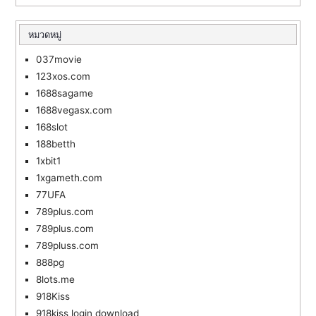
หมวดหมู่
037movie
123xos.com
1688sagame
1688vegasx.com
168slot
188betth
1xbit1
1xgameth.com
77UFA
789plus.com
789plus.com
789pluss.com
888pg
8lots.me
918Kiss
918kiss login download