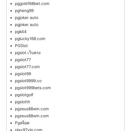
pggold168bet.com
pgheng99
pgjoker auto
pgjoker auto
pgk44
pglucky168.com
PGSlot
pgslot เว็บตรง
pgslot77
pgslot77.com
pgslot99
pgslot9999.co
pgslot999bets.com
pgslotgolf
pgslotth
pgzeus88win.com
pgzeus88win.com
Pgสล็อต
play97vip.com