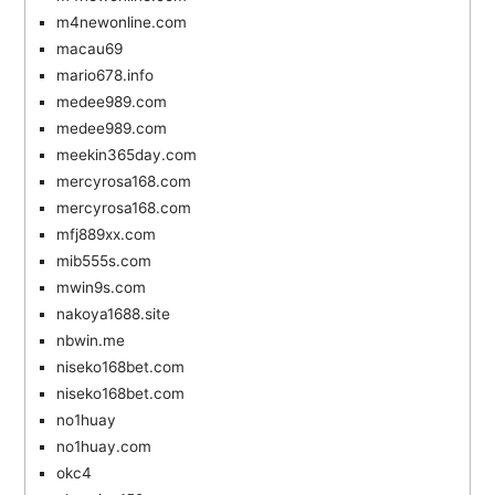
m4newonline.com
macau69
mario678.info
medee989.com
medee989.com
meekin365day.com
mercyrosa168.com
mercyrosa168.com
mfj889xx.com
mib555s.com
mwin9s.com
nakoya1688.site
nbwin.me
niseko168bet.com
niseko168bet.com
no1huay
no1huay.com
okc4