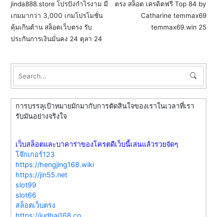
jinda888.store โปรปังกำไรงาม มี
ตรง สล็อต เครดิตฟรี Top 84 by
ะ
เกมมากว่า 3,000 เกมโปรโมชั่น
Catharine temmax69
แ
คุ้มเกินต้าน สล็อตเว็บตรง รับ
temmax69.win 25
น
ประกันการเงินมั่นคง 24 ตุลา 24
ว
เ
รื่
อ
การบรรลุเป้าหมายมักมากับการตัดสินใจของเราในเวลาที่เรา
ง
รับมันอย่างจริงใจ
เว็บสล็อตและบาคาร่าของโครตดีเว็บนี้เล่นแล้วรวยจัดๆ
โจ๊กเกอร์123
https://hengjing168.wiki
https://jin55.net
slot99
slot66
สล็อตเว็บตรง
https://judhai168.co