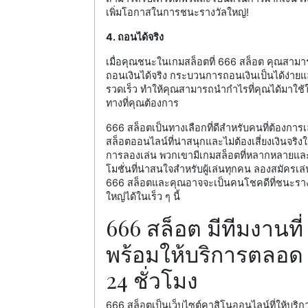
เพิ่มโอกาสในการชนะรางวัลใหญ่!
4. ถอนได้จริง
เมื่อคุณชนะในเกมสล็อตที่ 666 สล็อต คุณสามา
ถอนเงินได้จริง กระบวนการถอนเงินเป็นได้ง่าย
รวดเร็ว ทำให้คุณสามารถนำกำไรที่คุณได้มาใช้
ทางที่คุณต้องการ
666 สล็อตเป็นทางเลือกที่ดีสำหรับคนที่ต้องการเ
สล็อตออนไลน์ที่น่าสนุกและไม่ต้องเสี่ยงเงินจริง
การลองเล่น พวกเขามีเกมสล็อตที่หลากหลายแ
โมชั่นที่น่าสนใจสำหรับผู้เล่นทุกคน ลองสมัครเล่น
666 สล็อตและคุณอาจจะเป็นคนโชคดีที่ชนะราง
ใหญ่ได้ในเร็ว ๆ นี้
666 สล็อต มีทีมงานที่
พร้อมให้บริการตลอด
24 ชั่วโมง
666 สล็อตเป็นเว็บไซต์คาสิโนออนไลน์ที่ให้บริก