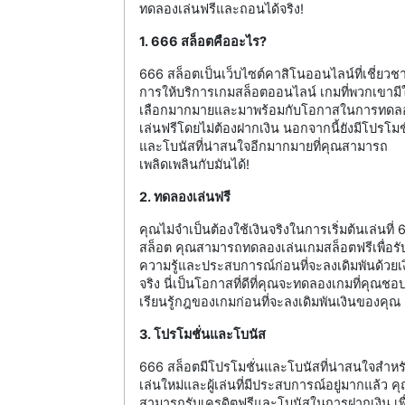
ทดลองเล่นฟรีและถอนได้จริง!
1. 666 สล็อตคืออะไร?
666 สล็อตเป็นเว็บไซต์คาสิโนออนไลน์ที่เชี่ยว
การให้บริการเกมสล็อตออนไลน์ เกมที่พวกเขามีใ
เลือกมากมายและมาพร้อมกับโอกาสในการทดล
เล่นฟรีโดยไม่ต้องฝากเงิน นอกจากนี้ยังมีโปรโมช
และโบนัสที่น่าสนใจอีกมากมายที่คุณสามารถ
เพลิดเพลินกับมันได้!
2. ทดลองเล่นฟรี
คุณไม่จำเป็นต้องใช้เงินจริงในการเริ่มต้นเล่นที่
สล็อต คุณสามารถทดลองเล่นเกมสล็อตฟรีเพื่อรั
ความรู้และประสบการณ์ก่อนที่จะลงเดิมพันด้วยเ
จริง นี่เป็นโอกาสที่ดีที่คุณจะทดลองเกมที่คุณช
เรียนรู้กฎของเกมก่อนที่จะลงเดิมพันเงินของคุณ
3. โปรโมชั่นและโบนัส
666 สล็อตมีโปรโมชั่นและโบนัสที่น่าสนใจสำหรับ
เล่นใหม่และผู้เล่นที่มีประสบการณ์อยู่มากแล้ว ค
สามารถรับเครดิตฟรีและโบนัสในการฝากเงิน เพื