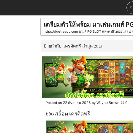
Skip
to
content
เตรียมตัวให้พร้อม มาเล่นเกมส
https://igetready.com เกมส์ PG SLOT และคาสิโนออนไลน์ รวมไ
ป้ายกำกับ:
เครดิตฟรี ล่าสุด 2023
22 กันยายน 2023
Wayne Brown
0
Posted on
by
666 สล็อต เครดิตฟรี