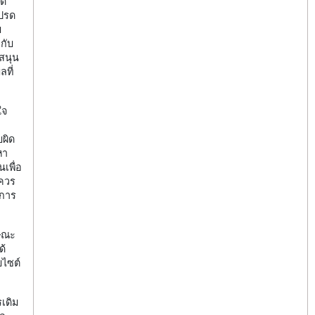
าด
โปรด
บ
วกับ
สนุน
ลที่
ใจ
บผิด
หา
เพื่อ
่ควร
บการ
กษณะ
ด้
บไซต์
รเดิม