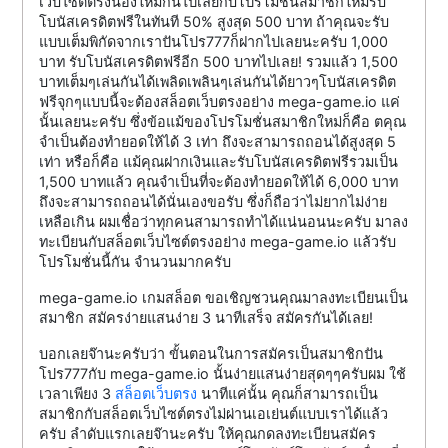
เว็บไซต์ตรงน้องใหม่กันไปเลยกับโปรโมชั่นสมาชิกใหม่รับ
โบนัสเครดิตฟรีในทันที 50% สูงสุด 500 บาท ถ้าคุณจะรับ
แบบเต็มพิกัดจากเราปันโปร777ก็ฝากไปเลยนะครับ 1,000
บาท รับโบนัสเครดิตฟรีอีก 500 บาทไปเลย! รวมแล้ว 1,500
บาทเต็มๆเล่นกันได้เพลิดเพลินๆเล่นกันได้ยาวๆโบนัสเครดิต
ฟรีจุกๆแบบนี้จะต้องสล็อตเว็บตรงอย่าง mega-game.io แค่
นั้นเลยนะครับ ซึ่งข้อแม้ของโปรโมชั่นสมาชิกใหม่ก็คือ ตคุณ
จำเป็นต้องทำยอดให้ได้ 3 เท่า ถึงจะสามารถถอนได้สูงสุด 5
เท่า หรือก็คือ แม้คุณฝากเงินและรับโบนัสเครดิตฟรีรวมเป็น
1,500 บาทแล้ว คุณจำเป็นที่จะต้องทำยอดให้ได้ 6,000 บาท
ถึงจะสามารถถอนได้นั่นเองขอรับ ซึ่งก็ถือว่าไม่ยากไม่ง่าย
เหลือเกิน ผมเชื่อว่าทุกคนสามารถทำได้แน่นอนนะครับ มาลง
ทะเบียนกับสล็อตเว็บไซต์ตรงอย่าง mega-game.io แล้วรับ
โปรโมชั่นนี้กัน จำนวนมากครับ
mega-game.io เกมสล็อต ขอเชิญชวนคุณมาลงทะเบียนเป็น
สมาชิก สมัครง่ายแสนง่าย 3 นาทีเสร็จ สมัครกันได้เลย!
บอกเลยจ๊านะครับว่า ขั้นตอนในการสมัครเป็นสมาชิกปัน
โปร777กับ mega-game.io นั้นง่ายแสนง่ายสุดๆๆครับผม ใช้
เวลาเพียง 3
สล็อตเว็บตรง
นาทีแค่นั้น คุณก็สามารถเป็น
สมาชิกกับสล็อตเว็บไซต์ตรงไม่ผ่านเอเย่นต์แบบเราได้แล้ว
ครับ ลำดับแรกเลยจ๊านะครับ ให้คุณกดลงทะเบียนสมัคร