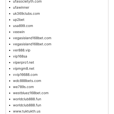
ufasocietyth.com
ufawinner
uk369clubs.com
up2bet
usa899.com
veewin
vegasisland168bet.com
vegasisland168bet.com
ver888.vip
vip168sa
viperpro1.net
vipmgm8.net
vvip16688.com
wdc888bets.com
we789s.com
westbluez168bet.com
worldclub888.fun
worldclub888.fun
www.tuktukth.us