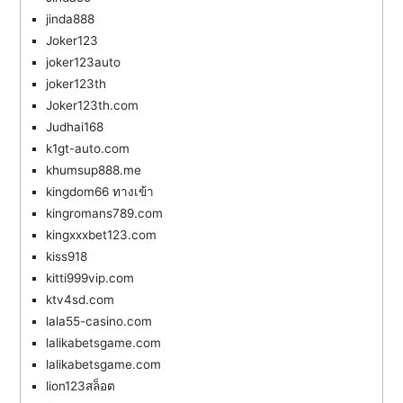
jinda888
Joker123
joker123auto
joker123th
Joker123th.com
Judhai168
k1gt-auto.com
khumsup888.me
kingdom66 ทางเข้า
kingromans789.com
kingxxxbet123.com
kiss918
kitti999vip.com
ktv4sd.com
lala55-casino.com
lalikabetsgame.com
lalikabetsgame.com
lion123สล็อต