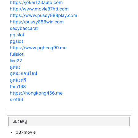
https://joker123auto.com
http://www.movie87hd.com
https://www.pussy888play.com
https://pussy888win.com
sexybaccarat
pg slot
pgslot
https://www.pgheng99.me
fullslot
live22
ดูหนัง
ดูหนังออนไลน์
ดูหนังฟรี
faro168
https://hongkong456.me
slot66
หมวดหมู่
037movie