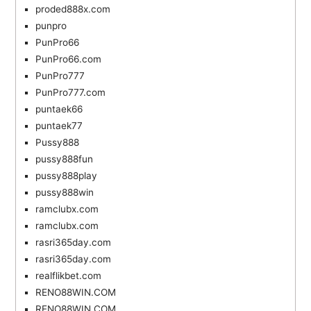
proded888x.com
punpro
PunPro66
PunPro66.com
PunPro777
PunPro777.com
puntaek66
puntaek77
Pussy888
pussy888fun
pussy888play
pussy888win
ramclubx.com
ramclubx.com
rasri365day.com
rasri365day.com
realflikbet.com
RENO88WIN.COM
RENO88WIN.COM