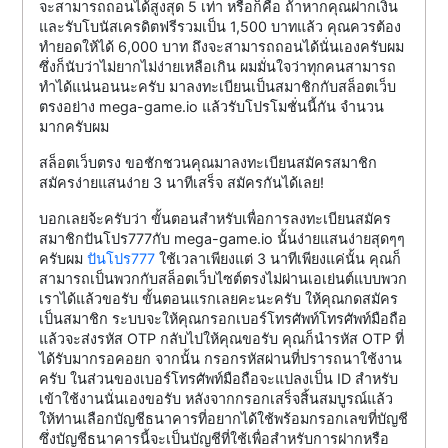
จะสามารถถอนได้สูงสุด 5 เท่า หรือก็คือ ถ้าหากคุณฝากเงิน
และรับโบนัสเครดิตฟรีรวมเป็น 1,500 บาทแล้ว คุณควรต้อง
ทำยอดให้ได้ 6,000 บาท ถึงจะสามารถถอนได้นั่นเองครับผม
ซึ่งก็นับว่าไม่ยากไม่ง่ายเหลือเกิน ผมมั่นใจว่าทุกคนสามารถ
ทำได้แน่นอนนะครับ มาลงทะเบียนเป็นสมาชิกกับสล็อตเว็บ
ตรงอย่าง mega-game.io แล้วรับโปรโมชั่นนี้กัน จำนวน
มากครับผม
สล็อตเว็บตรง ขอชักชวนคุณมาลงทะเบียนสมัครสมาชิก
สมัครง่ายแสนง่าย 3 นาทีเสร็จ สมัครกันได้เลย!
บอกเลยจ้ะครับว่า ขั้นตอนสำหรับเพื่อการลงทะเบียนสมัคร
สมาชิกปันโปร777กับ mega-game.io นั้นง่ายแสนง่ายสุดๆๆ
ครับผม
ปันโปร777
ใช้เวลาเพียงแต่ 3 นาทีเพียงแค่นั้น คุณก็
สามารถเป็นพวกกับสล็อตเว็บไซต์ตรงไม่ผ่านเอเย่นต์แบบพวก
เราได้แล้วขอรับ ขั้นตอนแรกเลยคะนะครับ ให้คุณกดสมัคร
เป็นสมาชิก ระบบจะให้คุณกรอกเบอร์โทรศัพท์โทรศัพท์มือถือ
แล้วจะส่งรหัส OTP กลับไปให้คุณขอรับ คุณก็นำรหัส OTP ที่
ได้รับมากรอคอยก จากนั้น กรอกรหัสผ่านที่ปรารถนาใช้งาน
ครับ ในส่วนของเบอร์โทรศัพท์มือถือจะแปลงเป็น ID สำหรับ
เข้าใช้งานนั่นเองขอรับ หลังจากกรอกเสร็จสิ้นสมบูรณ์แล้ว
ให้ท่านเลือกบัญชีธนาคารที่อยากได้ใช้พร้อมกรอกเลขที่บัญชี
ซึ่งบัญชีธนาคารนี้จะเป็นบัญชีที่ใช้เพื่อสำหรับการฝากหรือ