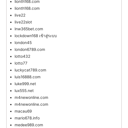
lionth168.com
lionth168.com
live22
live22slot
lnw365bet.com
lockdown168 เข้าสู่ระบบ
london45
london6789.com
lotto432
lotto77
luckycat789.com
luis16888.com
luke999.net
lux555.net
m4newonline.com
m4newonline.com
macau69
mario678.info
medee989.com