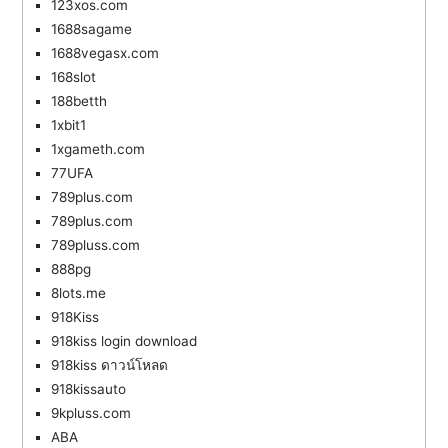
123xos.com
1688sagame
1688vegasx.com
168slot
188betth
1xbit1
1xgameth.com
77UFA
789plus.com
789plus.com
789pluss.com
888pg
8lots.me
918Kiss
918kiss login download
918kiss ดาวน์โหลด
918kissauto
9kpluss.com
ABA