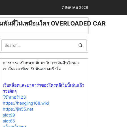
7 สิงหาคม 2026
ดิมพันที่ไม่เหมือนใคร OVERLOADED CAR
การบรรลุเป้าหมายมักมากับการตัดสินใจของ
เราในเวลาที่เรารับมันอย่างจริงใจ
เว็บสล็อตและบาคาร่าของโครตดีเว็บนี้เล่นแล้ว
รวยจัดๆ
โจ๊กเกอร์123
https://hengjing168.wiki
https://jin55.net
slot99
slot66
สล็อตเว็บตรง