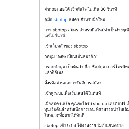
ฝากถอนออโต้ เร็วทันใจ ไม่เกิน 30 วินาที
คู่มือ
sbotop
สมัคร สำหรับมือใหม่
การ sbotop สมัคร สำหรับมือใหม่ทำเป็นง่ายๆเพ
แค่ไม่กี่นาที
เข้าเว็บหลักของ sbotop
กดปุ่ม “ลงทะเบียนเป็นสมาชิก”
กรอกข้อมูล เป็นต้นว่า ชื่อ-ชื่อสกุล เบอร์โทรศัพท
แล้วก็อีเมล
ตั้งรหัสผ่านและการันตีการสมัคร
เข้าสู่ระบบเพื่อเริ่มเล่นได้ในทันที
เมื่อสมัครเสร็จ คุณจะได้รับ sbotop เครดิตฟรี เ
ทุนเริ่มต้นสำหรับเพื่อการเล่น ที่สามารถนำไปเดิ
ในหมวดที่อยากได้ทันที
sbotop เข้าระบบ ใช้งานง่าย ไม่เป็นอันตราย