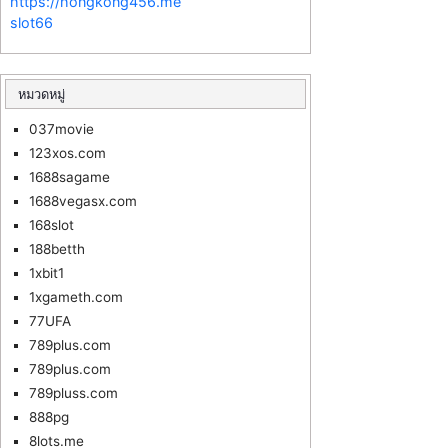
https://hongkong456.me
slot66
หมวดหมู่
037movie
123xos.com
1688sagame
1688vegasx.com
168slot
188betth
1xbit1
1xgameth.com
77UFA
789plus.com
789plus.com
789pluss.com
888pg
8lots.me