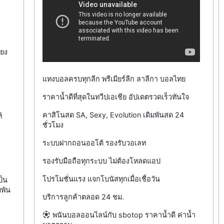
ียง
แทงบอลครบทุกลีก พรีเมียร์ลีก ลาลีกา บอลไทย
ราคาน้ำดีที่สุดในทวีปเอเชีย อัปเดตรวดเร็วทันใจ
คาสิโนสด SA, Sexy, Evolution เดิมพันสด 24
์
ชั่วโมง
ระบบฝากถอนออโต้ รองรับวอเลท
รองรับมือถือทุกระบบ ไม่ต้องโหลดแอป
โปรโมชั่นแรง แจกโบนัสทุกเมื่อเชื่อวัน
ป็น
มพัน
บริการลูกค้าตลอด 24 ชม.
พนันบอลออนไลน์กับ sbotop ราคาน้ำดี ค่าน้ำ