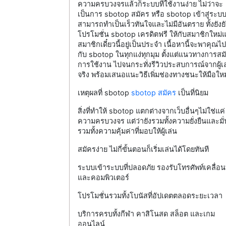
ความครบวงจรแล้วก็ระบบที่ใช้งานง่าย ไม่ว่าจะ
เป็นการ sbotop สมัคร หรือ sbotop เข้าสู่ระบบ
สามารถทำเป็นเร็วทันใจและไม่มีอันตราย ทั้งยังยั
โปรโมชั่น sbotop เครดิตฟรี ให้กับสมาชิกใหม่
สมาชิกเดี๋ยวนี้อยู่เป็นประจำ เนื้อหานี้จะพาคุณไปร
กับ sbotop ในทุกแง่ทุกมุม ตั้งแต่แนวทางการสม
การใช้งาน ไปจนกระทั่งรีวิวประสบการณ์จากผู้เ
จริง พร้อมเสนอแนะวิธีเพิ่มช่องทางชนะให้มือใหม
เหตุผลที่ sbotop
sbotop สมัคร
เป็นที่นิยม
สิ่งที่ทำให้ sbotop แตกต่างจากเว็บอื่นๆไม่ใช่แค่
ความครบวงจร แต่ว่ายังรวมทั้งความยั่งยืนและมั
รวมทั้งความคุ้มค่าที่มอบให้ผู้เล่น
สมัครง่าย ไม่กี่ขั้นตอนก็เริ่มเล่นได้โดยทันที
ระบบเข้าระบบที่ปลอดภัย รองรับโทรศัพท์เคลื่อนท
และคอมพิวเตอร์
โปรโมชั่นรวมทั้งโบนัสที่อัปเดตตลอดระยะเวลา
บริการครบทั้งกีฬา คาสิโนสด สล็อต และเกม
ออนไลน์