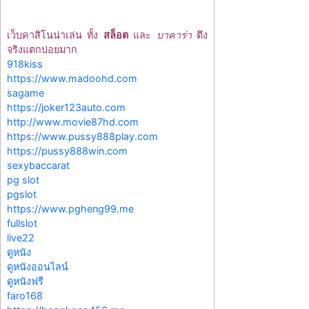
เว็บคาสิโนน่าเล่น ทั้ง
สล็อต
และ
บาคาร่า
ตึง
จริงแตกบ่อยมาก
918kiss
https://www.madoohd.com
sagame
https://joker123auto.com
http://www.movie87hd.com
https://www.pussy888play.com
https://pussy888win.com
sexybaccarat
pg slot
pgslot
https://www.pgheng99.me
fullslot
live22
ดูหนัง
ดูหนังออนไลน์
ดูหนังฟรี
faro168