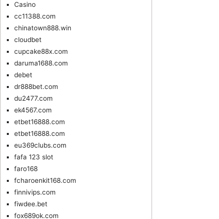
Casino
cc11388.com
chinatown888.win
cloudbet
cupcake88x.com
daruma1688.com
debet
dr888bet.com
du2477.com
ek4567.com
etbet16888.com
etbet16888.com
eu369clubs.com
fafa 123 slot
faro168
fcharoenkit168.com
finnivips.com
fiwdee.bet
fox689ok.com