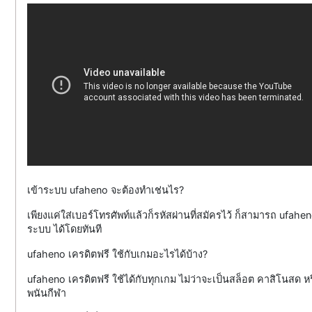
เข้าระบบ ufaheno จะต้องทำเช่นไร?
เพียงแค่ใส่เบอร์โทรศัพท์แล้วก็รหัสผ่านที่สมัครไว้ ก็สามารถ ufahen
ระบบ ได้โดยทันที
ufaheno เครดิตฟรี ใช้กับเกมอะไรได้บ้าง?
ufaheno เครดิตฟรี ใช้ได้กับทุกเกม ไม่ว่าจะเป็นสล็อต คาสิโนสด ห
พนันกีฬา