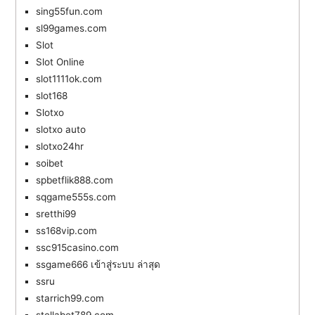
sing55fun.com
sl99games.com
Slot
Slot Online
slot1111ok.com
slot168
Slotxo
slotxo auto
slotxo24hr
soibet
spbetflik888.com
sqgame555s.com
sretthi99
ss168vip.com
ssc915casino.com
ssgame666 เข้าสู่ระบบ ล่าสุด
ssru
starrich99.com
stellabet789.com