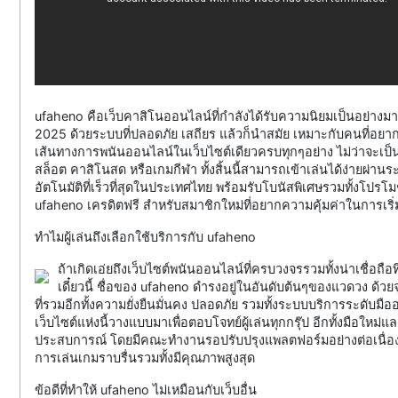
ufaheno คือเว็บคาสิโนออนไลน์ที่กำลังได้รับความนิยมเป็นอย่างม
2025 ด้วยระบบที่ปลอดภัย เสถียร แล้วก็นำสมัย เหมาะกับคนที่อยากไ
เส้นทางการพนันออนไลน์ในเว็บไซต์เดียวครบทุกๆอย่าง ไม่ว่าจะเป็
สล็อต คาสิโนสด หรือเกมกีฬา ทั้งสิ้นนี้สามารถเข้าเล่นได้ง่ายผ่าน
อัตโนมัติที่เร็วที่สุดในประเทศไทย พร้อมรับโบนัสพิเศษรวมทั้งโปรโมช
ufaheno เครดิตฟรี สำหรับสมาชิกใหม่ที่อยากความคุ้มค่าในการเริ
ทำไมผู้เล่นถึงเลือกใช้บริการกับ ufaheno
ถ้าเกิดเอ่ยถึงเว็บไซต์พนันออนไลน์ที่ครบวงจรรวมทั้งน่าเชื่อถือที
เดี๋ยวนี้ ชื่อของ ufaheno ดำรงอยู่ในอันดับต้นๆของแวดวง ด้วยจ
ที่รวมอีกทั้งความยั่งยืนมั่นคง ปลอดภัย รวมทั้งระบบบริการระดับมือ
เว็บไซต์แห่งนี้วางแบบมาเพื่อตอบโจทย์ผู้เล่นทุกกรุ๊ป อีกทั้งมือใหม่และก
ประสบการณ์ โดยมีคณะทำงานรอปรับปรุงแพลตฟอร์มอย่างต่อเนื่องเ
การเล่นเกมราบรื่นรวมทั้งมีคุณภาพสูงสุด
ข้อดีที่ทำให้ ufaheno ไม่เหมือนกับเว็บอื่น