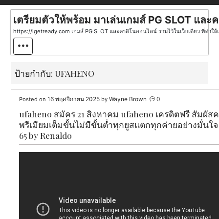
Skip
to
เตรียมตัวให้พร้อม มาเล่นเกมส์ PG SLOT แล
content
https://igetready.com เกมส์ PG SLOT และคาสิโนออนไลน์ รวมไว้ในเว็บเดียว ที่ทำให้เ
ป้ายกำกับ:
UFAHENO
16 พฤศจิกายน 2025
Wayne Brown
0
Posted on
by
ufaheno สมัคร 21 สิงหาคม ufaheno เครดิตฟรี สัมผัส
พรีเมียมเต็มขั้นไม่มีขั้นต่ำทุกยูสแตกทุกค่ายอย่างมั่นใ
65 by Renaldo