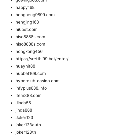
happy168
hengheng9899.com
hengjing168
hi6bet.com
hiso8888s.com
hiso8888s.com
hongkong456
https://sretthi99.bet/enter/
huayhit88
hubbet168.com
hyperclub-casino.com
infyplus888.info
item388.com
Jinda55
jinda888
Joker123
joker123auto
joker123th