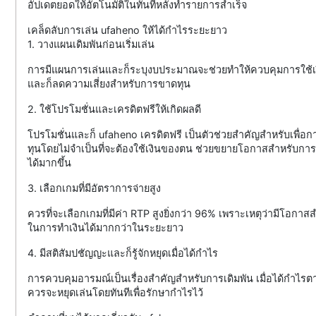
อัปเดตยอดให้อัตโนมัติในทันทีหลังทำรายการสำเร็จ
เคล็ดลับการเล่น ufaheno ให้ได้กำไรระยะยาว
1. วางแผนเดิมพันก่อนเริ่มเล่น
การมีแผนการเล่นและก็ระบุงบประมาณจะช่วยทำให้ควบคุมการใช้เ
และก็ลดความเสี่ยงสำหรับการขาดทุน
2. ใช้โปรโมชั่นและเครดิตฟรีให้เกิดผลดี
โปรโมชั่นและก็ ufaheno เครดิตฟรี เป็นตัวช่วยสำคัญสำหรับเพื่อกา
ทุนโดยไม่จำเป็นที่จะต้องใช้เงินของตน ช่วยขยายโอกาสสำหรับการ
ได้มากขึ้น
3. เลือกเกมที่มีอัตราการจ่ายสูง
ควรที่จะเลือกเกมที่มีค่า RTP สูงยิ่งกว่า 96% เพราะเหตุว่ามีโอกาส
ในการทำเงินได้มากกว่าในระยะยาว
4. มีสติสัมปชัญญะและก็รู้จักหยุดเมื่อได้กำไร
การควบคุมอารมณ์เป็นเรื่องสำคัญสำหรับการเดิมพัน เมื่อได้กำไรต
ควรจะหยุดเล่นโดยทันทีเพื่อรักษากำไรไว้