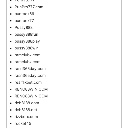
PunPro777.com
puntaek66
puntaek77
Pussy888
pussy888fun
pussy888play
pussy888win
ramclubx.com
ramclubx.com
rasri365day.com
rasri365day.com
realflikbet.com
RENO88WIN.COM
RENO88WIN.COM
rich8188.com
rich8188.net
rizzbetx.com
rocket45