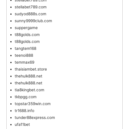
stellabet789.com
sudyod888s.com
sunny9999club.com
suppergame
t88golds.com
t88golds.com
tangtem168
teenoi888
temmax69
thaisiambet.store
thehulk888.net
thehulk888.net
tia8kingbet.com
tkbpgg.com
topstar359win.com
tr1688.info
tunder88express.com
ufa11bet