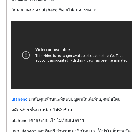
ลักษณะเด่นของ ufaheno ที่คุณไม่สมควรพลาด
ufaheno
มากับคุณลักษณะที่ตอบปัญหานักเดิมพันยุคสมัยใหม่:
สมัครง่าย ขั้นตอนน้อย ไม่ซับซ้อน
ufaheno เข้าสู่ระบบ เร็ว ไม่เป็นอันตราย
แจก ufaheno เครดิตฟรี สำหรับสมาชิกใหม่และก็โปรโมชั่นรายวัน