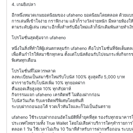
4. เกมยิงปลา
อีกหนึ่งหมวดเกมยอดนิยมของ ufaheno ยอดนิยมโดยตลอด ด้วยแบ
การเล่นที่เข้าใจง่าย กราฟิกงาม แล้วก็รางวัลจ่ายหนัก มีหลายห้องให
ตามระดับผู้เล่น เหมาะอีกทั้งสำหรับมือใหม่แล้วก็นักเดิมพันสายทำเง
โปรโมชั่นสุดคุ้มจาก ufaheno
หนึ่งในสิ่งที่ทำให้ผู้เล่นตกหลุมรัก ufaheno คือโปรโมชั่นที่จัดเต็มตลอ
เพื่อคืนกำไรให้สมาชิกทุกคน ตั้งแต่โบนัสต้อนรับไปจนกระทั่งกิจกร
พิเศษทุกเดือน
โปรโมชั่นที่ไม่ควรพลาด
ลงทะเบียนเป็นสมาชิกใหม่รับโบนัส 100% สูงสุดถึง 5,000 บาท
ฝากรายวันรับโบนัสเพิ่ม 10% ทุกยอดฝาก
คืนยอดเสียสูงสุด 10% ทุกสัปดาห์
กิจกรรมแจก ufaheno เครดิตฟรี ไม่ต้องฝากก่อน
โบนัสวันเกิด รับเครดิตฟรีพิเศษโดยทันที
ระบบฝากถอนออโต้ รวดเร็วทันใจและก็ไม่เป็นอันตราย
ufaheno ใช้ระบบฝากถอนอัตโนมัติที่ล้ำยุคที่สุด รองรับทุกธนาคาร
ประเทศไทยรวมทั้ง True Wallet โดยไม่เสียค่าบริการใดๆทำรายการ
ตลอด 1 วัน ใช้เวลาไม่เกิน 10 วินาทีสำหรับการฝากหรือถอน ระบบ