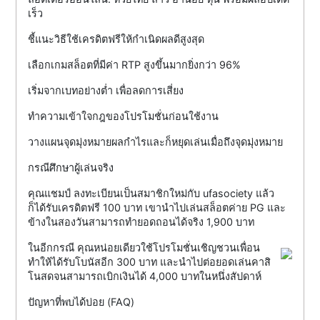
เร็ว
ชี้แนะวิธีใช้เครดิตฟรีให้กำเนิดผลดีสูงสุด
เลือกเกมสล็อตที่มีค่า RTP สูงขึ้นมากยิ่งกว่า 96%
เริ่มจากเบทอย่างต่ำ เพื่อลดการเสี่ยง
ทำความเข้าใจกฎของโปรโมชั่นก่อนใช้งาน
วางแผนจุดมุ่งหมายผลกำไรและก็หยุดเล่นเมื่อถึงจุดมุ่งหมาย
กรณีศึกษาผู้เล่นจริง
คุณแชมป์ ลงทะเบียนเป็นสมาชิกใหม่กับ ufasociety แล้ว
ก็ได้รับเครดิตฟรี 100 บาท เขานำไปเล่นสล็อตค่าย PG และ
ข้างในสองวันสามารถทำยอดถอนได้จริง 1,900 บาท
ในอีกกรณี คุณหน่อยเดียวใช้โปรโมชั่นเชิญชวนเพื่อน
ทำให้ได้รับโบนัสอีก 300 บาท และนำไปต่อยอดเล่นคาสิ
โนสดจนสามารถเบิกเงินได้ 4,000 บาทในหนึ่งสัปดาห์
ปัญหาที่พบได้บ่อย (FAQ)