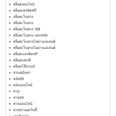
สล็อตออนไลน์
สล็อตเครดิตฟรี
สล็อตเว็บตรง
สล็อตเว็บตรง
สล็อตเว็บตรง 168
สล็อตเว็บตรง แตกหนัก
สล็อตเว็บตรงไม่ผ่านเอเย่นต์
สล็อตเว็บตรงไม่ผ่านเอเย่นต์
สล็อตเเครดิตฟรี
สล็อตแตกดี
สล็อตโจ๊กเกอร์
สวนสุนันทา
หนัง69
หนังออนไลน์
หวย
หวยสด
หวยออนไลน์
หวยฮานอยวันนี้