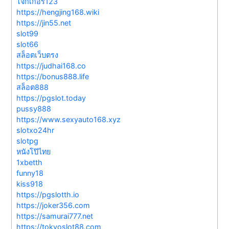
โจ๊กเกอร์123
https://hengjing168.wiki
https://jin55.net
slot99
slot66
สล็อตเว็บตรง
https://judhai168.co
https://bonus888.life
สล็อต888
https://pgslot.today
pussy888
https://www.sexyauto168.xyz
slotxo24hr
slotpg
หนังโป๊ไทย
1xbetth
funny18
kiss918
https://pgslotth.io
https://joker356.com
https://samurai777.net
https://tokyoslot88.com