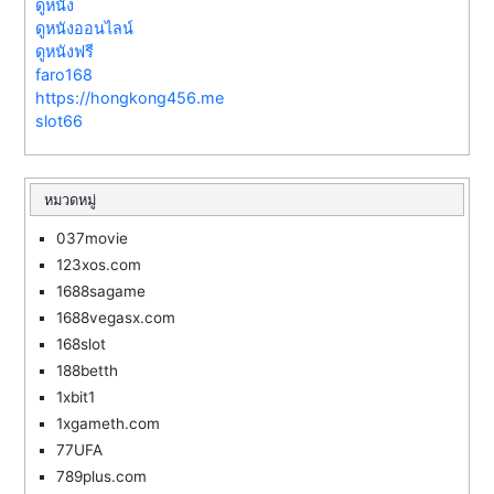
ดูหนัง
ดูหนังออนไลน์
ดูหนังฟรี
faro168
https://hongkong456.me
slot66
หมวดหมู่
037movie
123xos.com
1688sagame
1688vegasx.com
168slot
188betth
1xbit1
1xgameth.com
77UFA
789plus.com