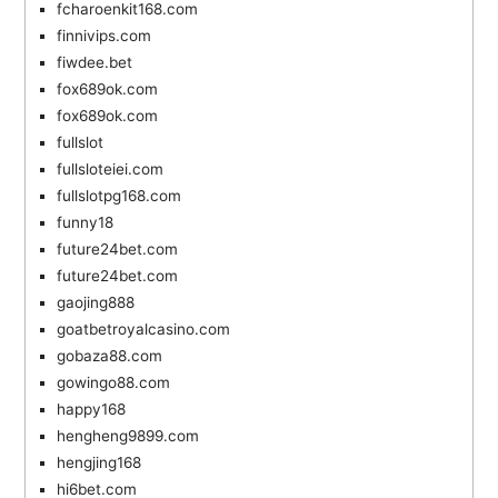
fcharoenkit168.com
finnivips.com
fiwdee.bet
fox689ok.com
fox689ok.com
fullslot
fullsloteiei.com
fullslotpg168.com
funny18
future24bet.com
future24bet.com
gaojing888
goatbetroyalcasino.com
gobaza88.com
gowingo88.com
happy168
hengheng9899.com
hengjing168
hi6bet.com