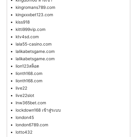
kingdom66 ทางเข้า
kingromans789.com
kingxxxbet123.com
kiss918
kitti999vip.com
ktv4sd.com
lala55-casino.com
lalikabetsgame.com
lalikabetsgame.com
lion123สล็อต
lionth168.com
lionth168.com
live22
live22slot
lnw365bet.com
lockdown168 เข้าสู่ระบบ
london45
london6789.com
lotto432