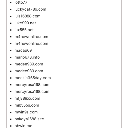
lotto77
luckycat789.com
luis16888.com
luke999.net
lux555.net
m4newonline.com
m4newonline.com
macau69
mario678.info
medee989.com
medee989.com
meekin365day.com
mercyrosa168.com
mercyrosa168.com
mfj889xx.com
mib555s.com
mwin9s.com
nakoya1688.site
nbwin.me