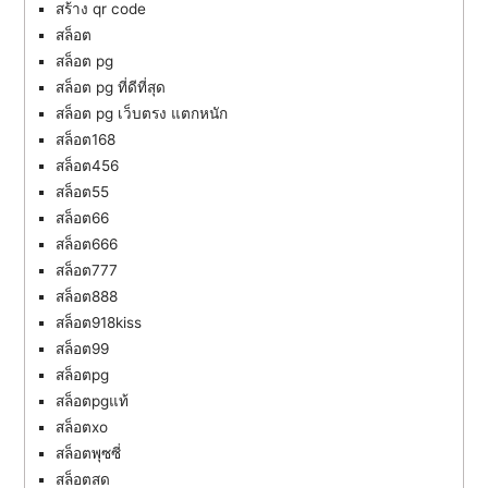
สร้าง qr code
สล็อต
สล็อต pg
สล็อต pg ที่ดีที่สุด
สล็อต pg เว็บตรง แตกหนัก
สล็อต168
สล็อต456
สล็อต55
สล็อต66
สล็อต666
สล็อต777
สล็อต888
สล็อต918kiss
สล็อต99
สล็อตpg
สล็อตpgแท้
สล็อตxo
สล็อตพุซซี่
สล็อตสด