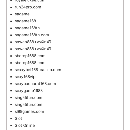
royaleluxee.com
run24pro.com
sagame
sagame168
sagame168th
sagame168th.com
sawan888 เครดิตฟรี
sawan888 เครดิตฟรี
sbotop1688.com
sbotop1688.com
sexxybet168-casino.com
sexy168vip
sexybaccarat168.com
sexygame1688
sing55fun.com
sing55fun.com
sl99games.com
Slot
Slot Online