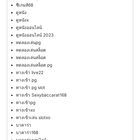
ซีเกมส์68
ดูหนัง
ดูหนังx
ดูหนังออนไลน์
ดูหนังออนไลน์ 2023
ทดลองเล่นpg
ทดลองเล่นสล็อต
ทดลองเล่นสล็อต
ทดลองเล่นสล็อต pg
ทางเข้า live22
ทางเข้า pg
ทางเข้า pg slot
ทางเข้า Sexybaccarat168
ทางเข้าpg
ทางเข้าxo
ทางเข้าเล่น slotxo
บาคาร่า
บาคาร่า168