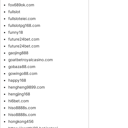
fox689ok.com
fullslot
fullsloteiei.com
fullslotpg168.com
funny18
future24bet.com
future24bet.com
gaojing888
goatbetroyalcasino.com
gobaza88.com
gowingo88.com
happy168
hengheng9899.com
hengjing168
hi6bet.com
hiso8888s.com
hiso8888s.com
hongkong456