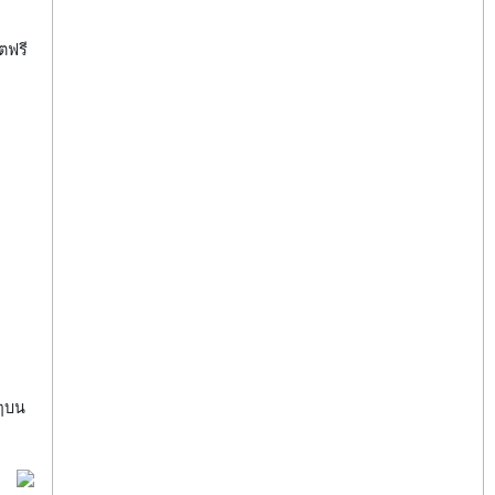
ตฟรี
นๆบน