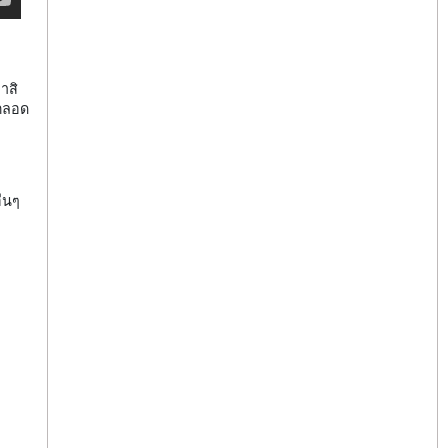
าสิ
รตลอด
่นๆ