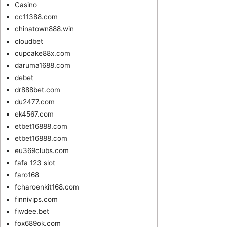
Casino
cc11388.com
chinatown888.win
cloudbet
cupcake88x.com
daruma1688.com
debet
dr888bet.com
du2477.com
ek4567.com
etbet16888.com
etbet16888.com
eu369clubs.com
fafa 123 slot
faro168
fcharoenkit168.com
finnivips.com
fiwdee.bet
fox689ok.com