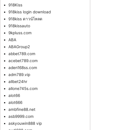
918Kiss
918kiss login download
918kiss ดาวน์โหลด
918kissauto
9kpluss.com
ABA
ABAGroup2
abbet789.com
acebet789.com
aden168ss.com
adm789.vip
allbet24hr
allone745s.com
alot66
alot666
ambfine88.net
asb9999.com
askyouwin888 vip