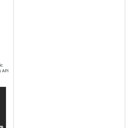
ic
บ API