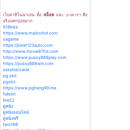
เว็บคาสิโนน่าเล่น ทั้ง
สล็อต
และ
บาคาร่า
ตึง
จริงแตกบ่อยมาก
918kiss
https://www.madoohd.com
sagame
https://joker123auto.com
http://www.movie87hd.com
https://www.pussy888play.com
https://pussy888win.com
sexybaccarat
pg slot
pgslot
https://www.pgheng99.me
fullslot
live22
ดูหนัง
ดูหนังออนไลน์
ดูหนังฟรี
faro168