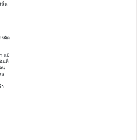
นั้น
ครดิต
า แม้
นที่
ปจน
ุณ
คำ