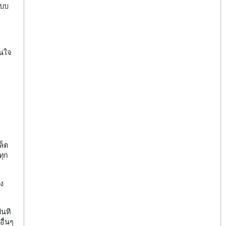
แบบ
ันใจ
ล็ต
ทุก
าง
ันที
ื่นๆ