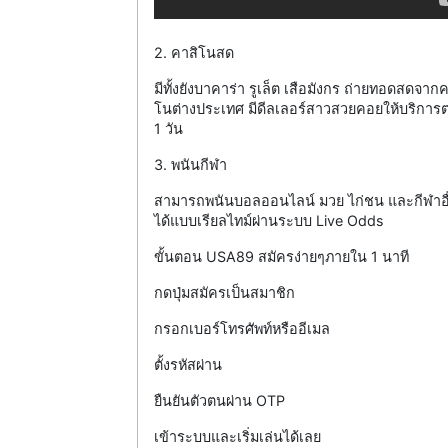
2. คาสิโนสด
มีทั้งยังบาคาร่า รูเล็ต เสือมังกร ถ่ายทอดสดจากค
โนต่างประเทศ มีดีลเลอร์สาวสวยคอยให้บริกา
1 วัน
3. พนันกีฬา
สามารถพนันบอลออนไลน์ มวย ไก่ชน และกีฬาอื
ได้แบบเรียลไทม์ผ่านระบบ Live Odds
ขั้นตอน USA89 สมัครง่ายๆภายใน 1 นาที
กดปุ่มสมัครเป็นสมาชิก
กรอกเบอร์โทรศัพท์หรืออีเมล
ตั้งรหัสผ่าน
ยืนยันตัวตนผ่าน OTP
เข้าระบบและเริ่มเล่นได้เลย