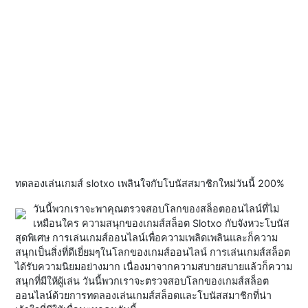
ทดลองเล่นเกมส์ slotxo เพลินใจกับโบนัสสมาชิกใหม่วันนี้ 200%
วันนี้พวกเราจะพาคุณตรวจสอบโลกของสล็อตออนไลน์ที่ไม่
เหมือนใคร ความสนุกของเกมส์สล็อต Slotxo กับจังหวะโบนัส
สุดพิเศษ การเล่นเกมส์ออนไลน์เพื่อความเพลิดเพลินและก็ความ
สนุกเป็นสิ่งที่ดีเยี่ยมๆในโลกของเกมส์ออนไลน์ การเล่นเกมส์สล็อต
ได้รับความนิยมอย่างมาก เนื่องมาจากความสบายสบายแล้วก็ความ
สนุกที่มีให้ผู้เล่น วันนี้พวกเราจะตรวจสอบโลกของเกมส์สล็อต
ออนไลน์ด้วยการทดลองเล่นเกมส์สล็อตและโบนัสสมาชิกที่น่า