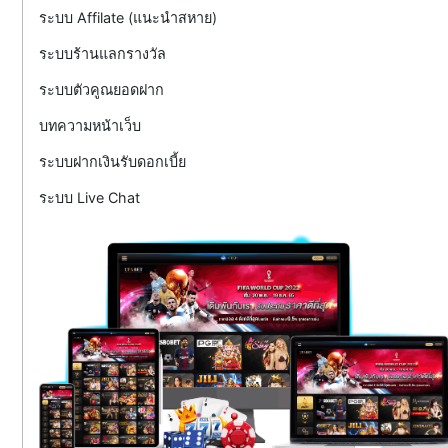
ระบบ Affilate (แนะนำสหาย)
ระบบร้านแลกรางวัล
ระบบตัวคูณยอดฝาก
บทความหน้าเว็บ
ระบบฝากเงินรับดอกเบี้ย
ระบบ Live Chat