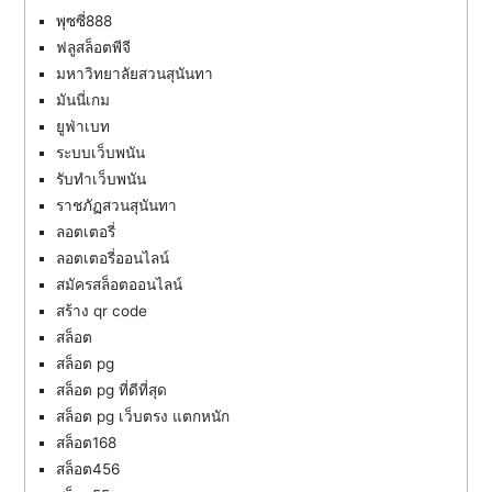
พุซซี่888
ฟลูสล็อตพีจี
มหาวิทยาลัยสวนสุนันทา
มันนี่เกม
ยูฟ่าเบท
ระบบเว็บพนัน
รับทำเว็บพนัน
ราชภัฏสวนสุนันทา
ลอตเตอรี่
ลอตเตอรี่ออนไลน์
สมัครสล็อตออนไลน์
สร้าง qr code
สล็อต
สล็อต pg
สล็อต pg ที่ดีที่สุด
สล็อต pg เว็บตรง แตกหนัก
สล็อต168
สล็อต456