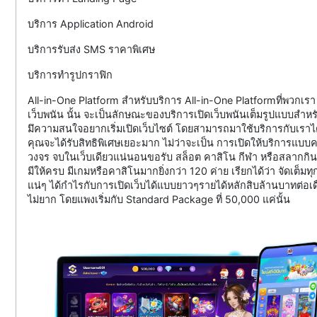
บริการ Application Android
บริการรับส่ง SMS ราคาพิเศษ
บริการทำรูปกราฟิก
All-in-One Platform สำหรับบริการ All-in-One Platformที่พวกเรา
เว็บพนัน นั้น จะเป็นลักษณะของบริการเปิดเว็บพนันเต็มรูปแบบสำหรั
มึความสนใจอยากเริ่มเปิดเว็บไซต์ โดยสามารถมาใช้บริการกับเราไ
คุณจะได้รับสิทธิพิเศษเยอะมาก ไม่ว่าจะเป็น การเปิดให้บริการแบบ
วงจร จบในเว็บเดียวแน่นอนขอรับ สล็อต คาสิโน กีฬา หรือสลากกินแ
มีให้ครบ มีเกมหรือคาสิโนมากยิ่งกว่า 120 ค่าย เรียกได้ว่า จัดเต็มท
แน่ๆ ได้กำไรกับการเปิดเว็บได้แบบยาวๆรายได้หลักสิบล้านบาทต่อเด
ไม่ยาก โดยแพงเริ่มกับ Standard Package ที่ 50,000 แค่นั้น