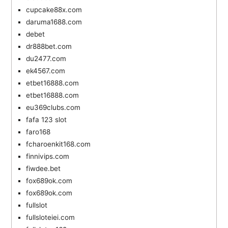
cupcake88x.com
daruma1688.com
debet
dr888bet.com
du2477.com
ek4567.com
etbet16888.com
etbet16888.com
eu369clubs.com
fafa 123 slot
faro168
fcharoenkit168.com
finnivips.com
fiwdee.bet
fox689ok.com
fox689ok.com
fullslot
fullsloteiei.com