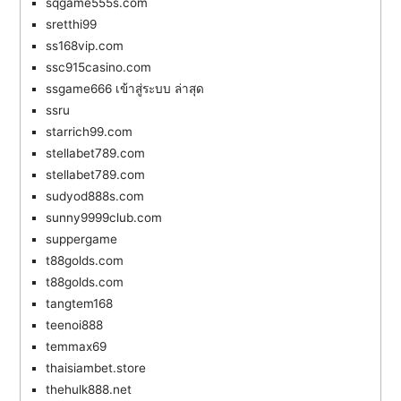
sqgame555s.com
sretthi99
ss168vip.com
ssc915casino.com
ssgame666 เข้าสู่ระบบ ล่าสุด
ssru
starrich99.com
stellabet789.com
stellabet789.com
sudyod888s.com
sunny9999club.com
suppergame
t88golds.com
t88golds.com
tangtem168
teenoi888
temmax69
thaisiambet.store
thehulk888.net