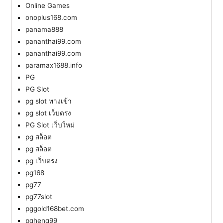
Online Games
onoplus168.com
panama888
pananthai99.com
pananthai99.com
paramax1688.info
PG
PG Slot
pg slot ทางเข้า
pg slot เว็บตรง
PG Slot เว็บใหม่
pg สล็อต
pg สล็อต
pg เว็บตรง
pg168
pg77
pg77slot
pggold168bet.com
pgheng99