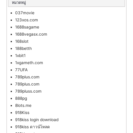
หมวดหมู่
037movie
123xos.com
1688sagame
1688vegasx.com
168slot
188betth
1xbit1
1xgameth.com
77UFA
789plus.com
789plus.com
789pluss.com
888pg
8lots.me
918Kiss
918kiss login download
918kiss ดาวน์โหลด