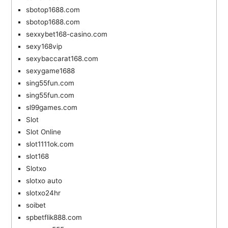
sbotop1688.com
sbotop1688.com
sexxybet168-casino.com
sexy168vip
sexybaccarat168.com
sexygame1688
sing55fun.com
sing55fun.com
sl99games.com
Slot
Slot Online
slot1111ok.com
slot168
Slotxo
slotxo auto
slotxo24hr
soibet
spbetflik888.com