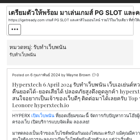
Skip
to
เตรียมตัวให้พร้อม มาเล่นเกมส์ PG SLOT แล
content
https://igetready.com เกมส์ PG SLOT และคาสิโนออนไลน์ รวมไว้ในเว็บเดียว ที่ทำให้เ
หมวดหมู่:
รับทำเว็บพนัน
รับทำเว็บพนัน
6 กุมภาพันธ์ 2024
Wayne Brown
0
Posted on
by
Hyperxtech 6 April 2024 รับทำเว็บพนัน เว็บเอเย่นต์หวย
คืนยอดได้-ยอดเสียได้ ปลอดภัยสูงดึงดูดลูกค้า hyperx
สนใจอยากเป็นเจ้าของเว็บดีๆ ติดต่อมาได้เลยครับ Top 
Leonore hyperxtech.io
HYPERX
เปิดเว็บพนัน
ที่ยอดเยี่ยมขณะนี้ จัดการกับปัญหากวนโอ๊ยผ
ครองเว็บ เปิดบริการแบบจัดเต็ม ลองเลย!
มาทดลองเป็นเจ้าของเว็บไซต์พนันกันมองไหมนะครับ? แม้คุณมีคว
สนใจต้องการจะลองมาเปิดเว็บไซต์พนันด้วยตัวเอง แต่ว่าเริ่มต้น