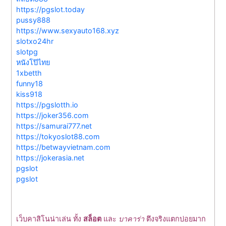
https://pgslot.today
pussy888
https://www.sexyauto168.xyz
slotxo24hr
slotpg
หนังโป๊ไทย
1xbetth
funny18
kiss918
https://pgslotth.io
https://joker356.com
https://samurai777.net
https://tokyoslot88.com
https://betwayvietnam.com
https://jokerasia.net
pgslot
pgslot
เว็บคาสิโนน่าเล่น ทั้ง
สล็อต
และ
บาคาร่า
ตึงจริงแตกบ่อยมาก