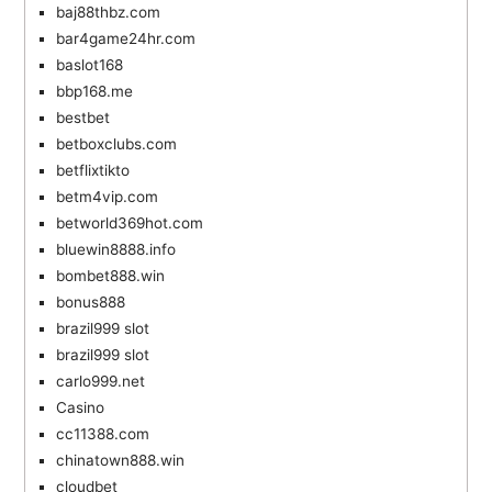
baj88thbz.com
bar4game24hr.com
baslot168
bbp168.me
bestbet
betboxclubs.com
betflixtikto
betm4vip.com
betworld369hot.com
bluewin8888.info
bombet888.win
bonus888
brazil999 slot
brazil999 slot
carlo999.net
Casino
cc11388.com
chinatown888.win
cloudbet