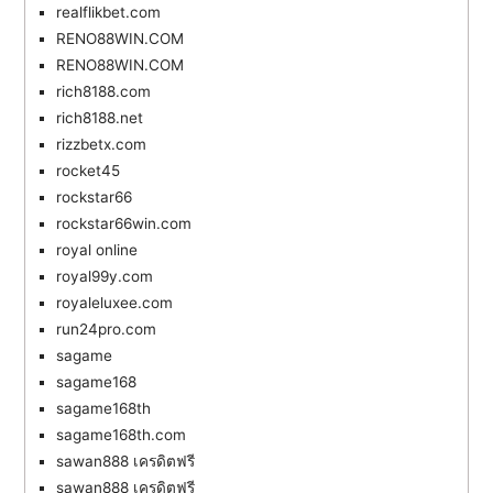
realflikbet.com
RENO88WIN.COM
RENO88WIN.COM
rich8188.com
rich8188.net
rizzbetx.com
rocket45
rockstar66
rockstar66win.com
royal online
royal99y.com
royaleluxee.com
run24pro.com
sagame
sagame168
sagame168th
sagame168th.com
sawan888 เครดิตฟรี
sawan888 เครดิตฟรี