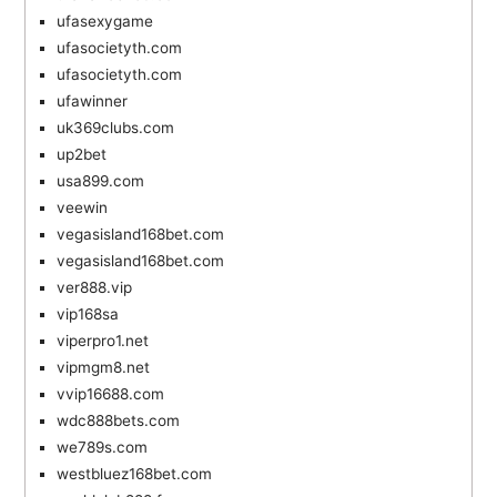
ufasexygame
ufasocietyth.com
ufasocietyth.com
ufawinner
uk369clubs.com
up2bet
usa899.com
veewin
vegasisland168bet.com
vegasisland168bet.com
ver888.vip
vip168sa
viperpro1.net
vipmgm8.net
vvip16688.com
wdc888bets.com
we789s.com
westbluez168bet.com