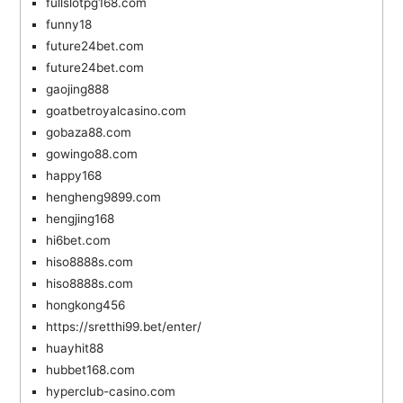
fullslotpg168.com
funny18
future24bet.com
future24bet.com
gaojing888
goatbetroyalcasino.com
gobaza88.com
gowingo88.com
happy168
hengheng9899.com
hengjing168
hi6bet.com
hiso8888s.com
hiso8888s.com
hongkong456
https://sretthi99.bet/enter/
huayhit88
hubbet168.com
hyperclub-casino.com